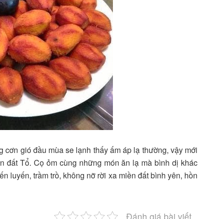
 cơn gió đầu mùa se lạnh thấy ấm áp lạ thường, vậy mới
ân đất Tổ. Cọ ỏm cùng những món ăn lạ mà bình dị khác
 luyến, trầm trồ, không nỡ rời xa miền đất bình yên, hồn
Đánh giá bài viết