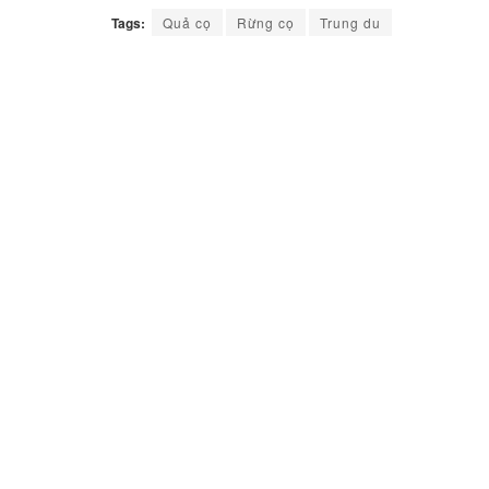
Tags:
Quả cọ
Rừng cọ
Trung du