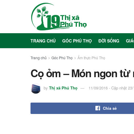
TRANG CHỦ
GÓC PHÚ THỌ
ĐỜI SỐNG
GIÁ
Trang chủ
Góc Phú Thọ
Ẩm thực Phú Thọ
Cọ ỏm – Món ngon từ m
by
Thị xã Phú Thọ
11/09/2016 - Cập nhật 23
Chia sẻ