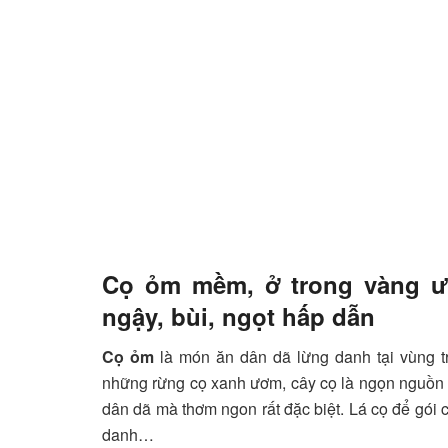
Cọ ỏm mềm, ở trong vàng ư
ngậy, bùi, ngọt hấp dẫn
Cọ ỏm
là món ăn dân dã lừng danh tại vùng tr
những rừng cọ xanh ươm, cây cọ là ngọn nguồn 
dân dã mà thơm ngon rất đặc biệt. Lá cọ để gói
danh…