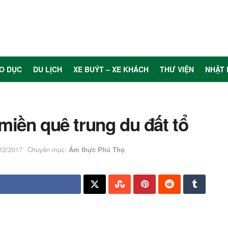
O DỤC
DU LỊCH
XE BUÝT – XE KHÁCH
THƯ VIỆN
NHẬT 
iền quê trung du đất tổ
/12/2017
Chuyên mục:
Ẩm thực Phú Thọ