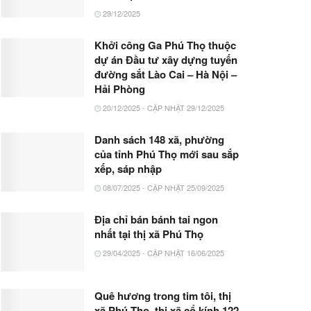
29/12/2025
Khởi công Ga Phú Thọ thuộc
dự án Đầu tư xây dựng tuyến
đường sắt Lào Cai – Hà Nội –
Hải Phòng
20/12/2025 - CẬP NHẬT 29/12/2025
Danh sách 148 xã, phường
của tỉnh Phú Thọ mới sau sắp
xếp, sáp nhập
08/07/2025 - CẬP NHẬT 25/09/2025
Địa chỉ bán bánh tai ngon
nhất tại thị xã Phú Thọ
29/04/2025 - CẬP NHẬT 16/06/2025
Quê hương trong tim tôi, thị
xã Phú Thọ, thị xã cổ kính 122