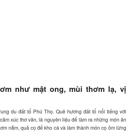
ơm như mật ong, mùi thơm lạ, vị
ung du đất tổ Phú Thọ. Quê hương đất tổ nổi tiếng với
cảm xúc thơ văn, là nguyên liệu để làm ra những món ăn
 cơm nắm, quả cọ để kho cá và làm thành món cọ ỏm lừng