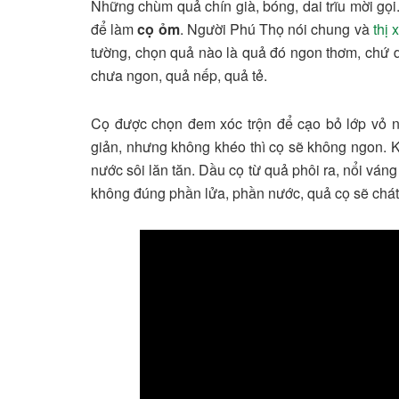
Những chùm quả chín già, bóng, dai trĩu mời gọi
để làm
cọ ỏm
. Người Phú Thọ nói chung và
thị
tường, chọn quả nào là quả đó ngon thơm, chứ 
chưa ngon, quả nếp, quả tẻ.
Cọ được chọn đem xóc trộn để cạo bỏ lớp vỏ ng
giản, nhưng không khéo thì cọ sẽ không ngon. Kh
nước sôi lăn tăn. Dầu cọ từ quả phôi ra, nổi ván
không đúng phần lửa, phần nước, quả cọ sẽ chát