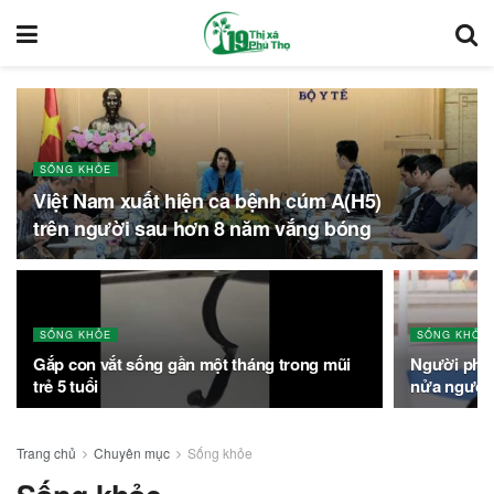
SỐNG KHỎE
Việt Nam xuất hiện ca bệnh cúm A(H5)
trên người sau hơn 8 năm vắng bóng
SỐNG KHỎE
SỐNG KHỎE
Gắp con vắt sống gần một tháng trong mũi
Người phụ n
trẻ 5 tuổi
nửa người 
Trang chủ
Chuyên mục
Sống khỏe