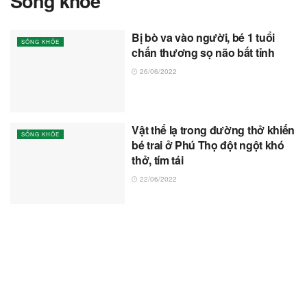
Sống khỏe
Bị bò va vào người, bé 1 tuổi
SỐNG KHỎE
chấn thương sọ não bất tỉnh
26/06/2022
Vật thể lạ trong đường thở khiến
SỐNG KHỎE
bé trai ở Phú Thọ đột ngột khó
thở, tím tái
22/06/2022