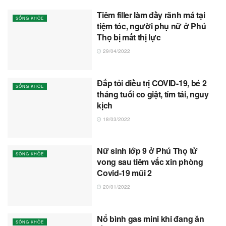
Tiêm filler làm đầy rãnh má tại
SỐNG KHỎE
tiệm tóc, người phụ nữ ở Phú
Thọ bị mất thị lực
29/04/2022
Đắp tỏi điều trị COVID-19, bé 2
SỐNG KHỎE
tháng tuổi co giật, tím tái, nguy
kịch
18/03/2022
Nữ sinh lớp 9 ở Phú Thọ tử
SỐNG KHỎE
vong sau tiêm vắc xin phòng
Covid-19 mũi 2
20/01/2022
Nổ bình gas mini khi đang ăn
SỐNG KHỎE