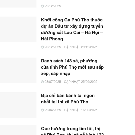
29/12/2025
Khởi công Ga Phú Thọ thuộc
dự án Đầu tư xây dựng tuyến
đường sắt Lào Cai – Hà Nội –
Hải Phòng
20/12/2025 - CẬP NHẬT 29/12/2025
Danh sách 148 xã, phường
của tỉnh Phú Thọ mới sau sắp
xếp, sáp nhập
08/07/2025 - CẬP NHẬT 25/09/2025
Địa chỉ bán bánh tai ngon
nhất tại thị xã Phú Thọ
29/04/2025 - CẬP NHẬT 16/06/2025
Quê hương trong tim tôi, thị
xã Phú Thọ, thị xã cổ kính 122