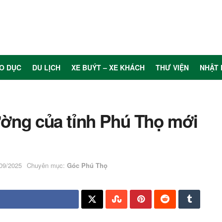
O DỤC
DU LỊCH
XE BUÝT – XE KHÁCH
THƯ VIỆN
NHẬT 
ường của tỉnh Phú Thọ mới
/09/2025
Chuyên mục:
Góc Phú Thọ