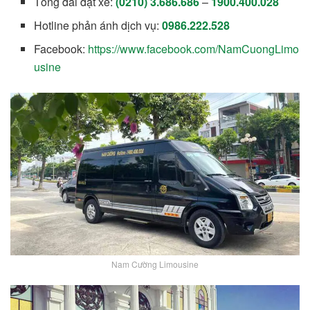
Tổng đài đặt xe:
(0210) 3.686.686
–
1900.400.028
Hotline phản ánh dịch vụ:
0986.222.528
Facebook:
https://www.facebook.com/NamCuongLimo
usine
Nam Cường Limousine