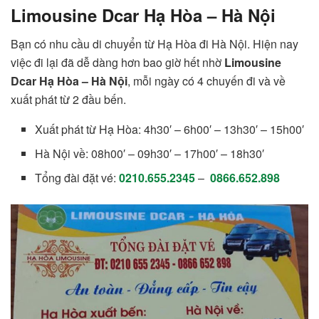
Limousine Dcar Hạ Hòa – Hà Nội
Bạn có nhu cầu di chuyển từ Hạ Hòa đi Hà Nội. Hiện nay
việc đi lại đã dễ dàng hơn bao giờ hết nhờ
Limousine
Dcar Hạ Hòa – Hà Nội
, mỗi ngày có 4 chuyến đi và về
xuất phát từ 2 đầu bến.
Xuất phát từ Hạ Hòa: 4h30′ – 6h00′ – 13h30′ – 15h00′
Hà Nội về: 08h00′ – 09h30′ – 17h00′ – 18h30′
Tổng đài đặt vé:
0210.655.2345
–
0866.652.898