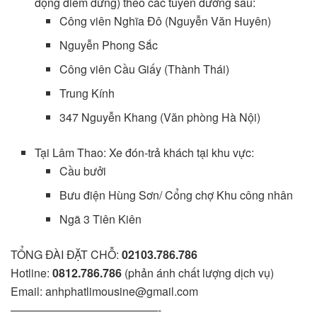
động điểm dừng) theo các tuyến đường sau:
Công viên Nghĩa Đô (Nguyễn Văn Huyên)
Nguyễn Phong Sắc
Công viên Cầu Giấy (Thành Thái)
Trung Kính
347 Nguyễn Khang (Văn phòng Hà Nội)
Tại Lâm Thao: Xe đón-trả khách tại khu vực:
Cầu bưởi
Bưu điện Hùng Sơn/ Cổng chợ Khu công nhân
Ngã 3 Tiên Kiên
TỔNG ĐÀI ĐẶT CHỖ:
02103.786.786
Hotline:
0812.786.786
(phản ánh chất lượng dịch vụ)
Email: anhphatlimousine@gmail.com
—————————————-