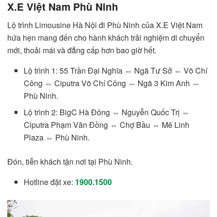
X.E Việt Nam Phù Ninh
Lộ trình Limousine Hà Nội đi Phù Ninh của X.E Việt Nam
hứa hẹn mang đến cho hành khách trải nghiệm di chuyển
mới, thoải mái và đẳng cấp hơn bao giờ hết.
Lộ trình 1: 55 Trần Đại Nghĩa ⇔ Ngã Tư Sở ⇔ Võ Chí
Công ⇔ Ciputra Võ Chí Công ⇔ Ngã 3 Kim Anh ⇔
Phù Ninh.
Lộ trình 2: BigC Hà Đông ⇔ Nguyễn Quốc Trị ⇔
Ciputra Phạm Văn Đồng ⇔ Chợ Bầu ⇔ Mê Linh
Plaza ⇔ Phù Ninh.
Đón, tiễn khách tận nơi tại Phù Ninh.
Hotline đặt xe:
1900.1500