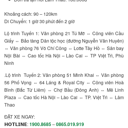
Khoảng cách: 90 – 120km
Di Chuyển: 1 giờ 30 phút đến 2 giờ
Lộ trình Tuyến 1: Văn phòng 21 Tú Mỡ ⇔ Công viên Cầu
Giấy ⇔ Bảo tàng Dân tộc học (đường Nguyễn Văn Huyên)
⇔ Văn phòng 76 Võ Chí Công ⇔ Lotte Tây Hồ ⇔ Sân bay
Nội Bài ⇔ Cao tốc Hà Nội – Lào Cai ⇔ TP Việt Trì, Phù
Ninh
.Lộ trình Tuyến 2: Văn phòng 51 Minh Khai ⇔ Văn phòng
56 Phố Vọng ⇔ 64 Láng & Royal City ⇔ Công viên Hoà
Bình (Bắc Từ Liêm) ⇔ Chợ Bầu (Đông Anh) ⇔ Mê Linh
Plaza ⇔ Cao tốc Hà Nội – Lào Cai ⇔ TP. Việt Trì ⇔ Lâm
Thao
ĐẶT XE NGAY:
𝗛𝗢𝗧𝗟𝗜𝗡𝗘:
1900.8685
–
0865.019.919