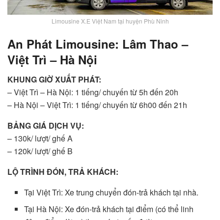
Limousine X.E Việt Nam tại huyện Phù Ninh
An Phát Limousine: Lâm Thao –
Việt Trì – Hà Nội
KHUNG GIỜ XUẤT PHÁT:
– Việt Trì – Hà Nội: 1 tiếng/ chuyến từ 5h đến 20h
– Hà Nội – Việt Trì: 1 tiếng/ chuyến từ 6h00 đến 21h
BẢNG GIÁ DỊCH VỤ:
– 130k/ lượt/ ghế A
– 120k/ lượt/ ghế B
LỘ TRÌNH ĐÓN, TRẢ KHÁCH:
Tại Việt Trì: Xe trung chuyển đón-trả khách tại nhà.
Tại Hà Nội: Xe đón-trả khách tại điểm (có thể linh