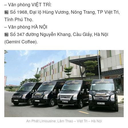
– Văn phòng VIỆT TRÌ:
🏪
Số 1968, Đại lộ Hùng Vương, Nông Trang, TP Việt Trì,
Tỉnh Phú Thọ.
– Văn phòng HÀ NỘI
🏪
Số 347 đường Nguyễn Khang, Cầu Giấy, Hà Nội
(Gemini Coffee).
An Phát Limousine: Lâm Thao – Việt Trì – Hà Nội