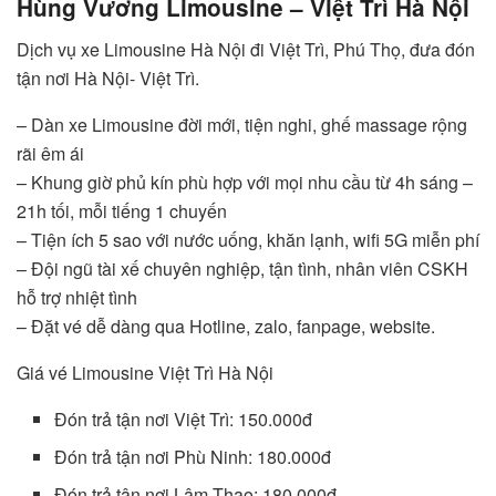
Hùng Vương Limousine – Việt Trì Hà Nội
Dịch vụ xe Limousine Hà Nội đi Việt Trì, Phú Thọ, đưa đón
tận nơi Hà Nội- Việt Trì.
– Dàn xe Limousine đời mới, tiện nghi, ghế massage rộng
rãi êm ái
– Khung giờ phủ kín phù hợp với mọi nhu cầu từ 4h sáng –
21h tối, mỗi tiếng 1 chuyến
– Tiện ích 5 sao với nước uống, khăn lạnh, wifi 5G miễn phí
– Đội ngũ tài xế chuyên nghiệp, tận tình, nhân viên CSKH
hỗ trợ nhiệt tình
– Đặt vé dễ dàng qua Hotline, zalo, fanpage, website.
Giá vé Limousine Việt Trì Hà Nội
Đón trả tận nơi Việt Trì: 150.000đ
Đón trả tận nơi Phù Ninh: 180.000đ
Đón trả tận nơi Lâm Thao: 180.000đ