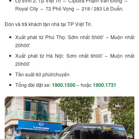
Lộ trình 2: Tp Việt Trì ⇔ Ciputra Phạm Văn Đồng ⇔
Royal City ⇔ 72 Phố Vọng ⇔ 218 / 283 Lê Duẩn.
Đón và trả khách tận nhà tại TP Việt Trì.
Xuất phát từ Phú Thọ: Sớm nhất 5h00′ – Muộn nhất
20h00′
Xuất phát từ Hà Nội: Sơm nhất 6h00′ – Muộn nhất
20h00′
Tần suất 60 phút/chuyến
Tổng đài đặt xe:
1900.1500
– hoặc
1900.1731