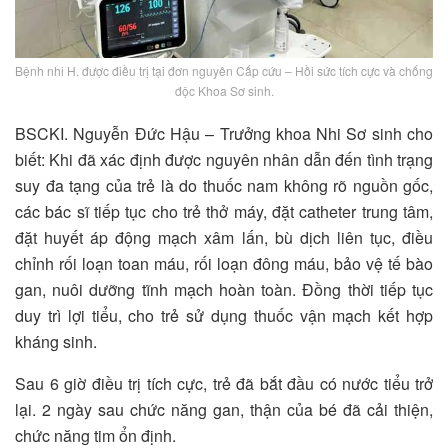
Bệnh nhi H. được điều trị tại đơn nguyên Cấp cứu – Hồi sức tích cực và chống
độc Khoa Sơ sinh.
BSCKI. Nguyễn Đức Hậu – Trưởng khoa Nhi Sơ sinh cho
biết: Khi đã xác định được nguyên nhân dẫn đến tình trạng
suy đa tạng của trẻ là do thuốc nam không rõ nguồn gốc,
các bác sĩ tiếp tục cho trẻ thở máy, đặt catheter trung tâm,
đặt huyết áp động mạch xâm lấn, bù dịch liên tục, điều
chỉnh rối loạn toan máu, rối loạn đông máu, bảo vệ tế bào
gan, nuôi dưỡng tĩnh mạch hoàn toàn. Đồng thời tiếp tục
duy trì lợi tiểu, cho trẻ sử dụng thuốc vận mạch kết hợp
kháng sinh.
Sau 6 giờ điều trị tích cực, trẻ đã bắt đầu có nước tiểu trở
lại. 2 ngày sau chức năng gan, thận của bé đã cải thiện,
chức năng tim ổn định.