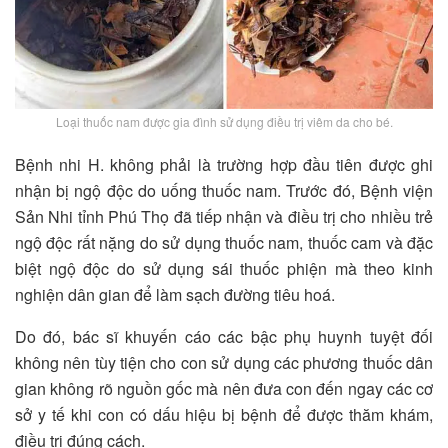
Loại thuốc nam được gia đình sử dụng điều trị viêm da cho bé.
Bệnh nhi H. không phải là trường hợp đầu tiên được ghi
nhận bị ngộ độc do uống thuốc nam. Trước đó, Bệnh viện
Sản Nhi tỉnh Phú Thọ đã tiếp nhận và điều trị cho nhiều trẻ
ngộ độc rất nặng do sử dụng thuốc nam, thuốc cam và đặc
biệt ngộ độc do sử dụng sái thuốc phiện mà theo kinh
nghiện dân gian để làm sạch đường tiêu hoá.
Do đó, bác sĩ khuyến cáo các bậc phụ huynh tuyệt đối
không nên tùy tiện cho con sử dụng các phương thuốc dân
gian không rõ nguồn gốc mà nên đưa con đến ngay các cơ
sở y tế khi con có dấu hiệu bị bệnh để được thăm khám,
điều trị đúng cách.