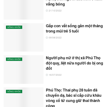
vắng bóng
21/10/2022
Gắp con vắt sống gần một tháng
SỐNG KHỎE
trong mũi trẻ 5 tuổi
09/08/2022
Người phụ nữ ở thị xã Phú Thọ
SỐNG KHỎE
đột quỵ, liệt nửa người do bị ong
đốt
16/07/2022
Phú Thọ: Thai phụ 28 tuần đã
SỐNG KHỎE
chuyển dạ, bác sĩ cấp cứu khâu
vòng cổ tử cung giữ thai thành
công