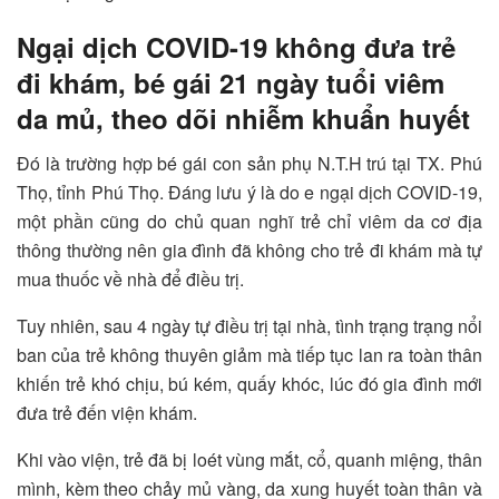
Ngại dịch COVID-19 không đưa trẻ
đi khám, bé gái 21 ngày tuổi viêm
da mủ, theo dõi nhiễm khuẩn huyết
Đó là trường hợp bé gái con sản phụ N.T.H trú tại TX. Phú
Thọ, tỉnh Phú Thọ. Đáng lưu ý là do e ngại dịch COVID-19,
một phần cũng do chủ quan nghĩ trẻ chỉ viêm da cơ địa
thông thường nên gia đình đã không cho trẻ đi khám mà tự
mua thuốc về nhà để điều trị.
Tuy nhiên, sau 4 ngày tự điều trị tại nhà, tình trạng trạng nổi
ban của trẻ không thuyên giảm mà tiếp tục lan ra toàn thân
khiến trẻ khó chịu, bú kém, quấy khóc, lúc đó gia đình mới
đưa trẻ đến viện khám.
Khi vào viện, trẻ đã bị loét vùng mắt, cổ, quanh miệng, thân
mình, kèm theo chảy mủ vàng, da xung huyết toàn thân và