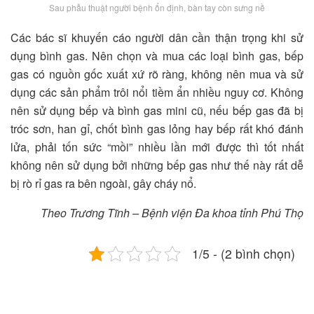
Sau phẫu thuật người bệnh ổn định, bàn tay còn sưng nề
Các bác sĩ khuyến cáo người dân cần thận trọng khi sử
dụng bình gas. Nên chọn và mua các loại bình gas, bếp
gas có nguồn gốc xuất xứ rõ ràng, không nên mua và sử
dụng các sản phẩm trôi nổi tiềm ẩn nhiều nguy cơ. Không
nên sử dụng bếp và bình gas mini cũ, nếu bếp gas đã bị
tróc sơn, han gỉ, chốt bình gas lỏng hay bếp rất khó đánh
lửa, phải tốn sức “mồi” nhiều lần mới được thì tốt nhất
không nên sử dụng bởi những bếp gas như thế này rất dễ
bị rò rỉ gas ra bên ngoài, gây cháy nổ.
Theo Trương Tĩnh – Bệnh viện Đa khoa tỉnh Phú Thọ
1/5 - (2 bình chọn)