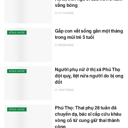
vắng bóng
21/10/2022
Gắp con vắt sống gần một tháng
SỐNG KHỎE
trong mũi trẻ 5 tuổi
09/08/2022
Người phụ nữ ở thị xã Phú Thọ
SỐNG KHỎE
đột quỵ, liệt nửa người do bị ong
đốt
16/07/2022
Phú Thọ: Thai phụ 28 tuần đã
SỐNG KHỎE
chuyển dạ, bác sĩ cấp cứu khâu
vòng cổ tử cung giữ thai thành
công