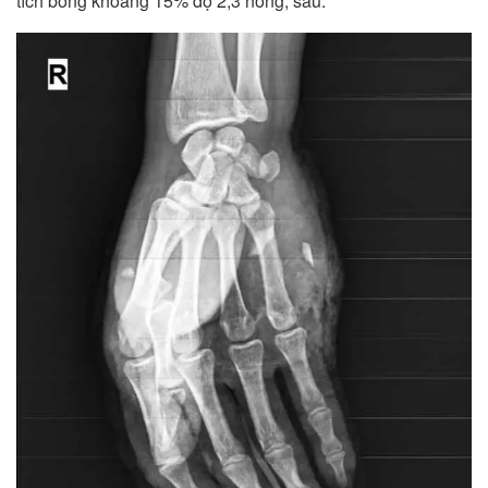
tích bỏng khoảng 15% độ 2,3 nông, sâu.