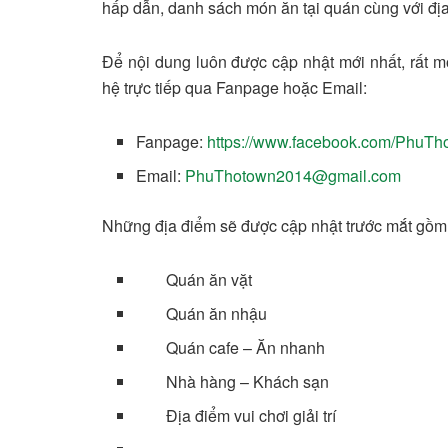
hấp dẫn, danh sách món ăn tại quán cùng với địa 
Để nội dung luôn được cập nhật mới nhất, rất 
hệ trực tiếp qua Fanpage hoặc Email:
Fanpage:
https://www.facebook.com/PhuTh
Email:
PhuThotown2014@gmail.com
Những địa điểm sẽ được cập nhật trước mắt gồm
Quán ăn vặt
Quán ăn nhậu
Quán cafe – Ăn nhanh
Nhà hàng – Khách sạn
Địa điểm vui chơi giải trí