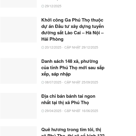
29/12/2025
Khởi công Ga Phú Thọ thuộc
dự án Đầu tư xây dựng tuyến
đường sắt Lào Cai – Hà Nội –
Hải Phòng
20/12/2025 - CẬP NHẬT 29/12/2025
Danh sách 148 xã, phường
của tỉnh Phú Thọ mới sau sắp
xếp, sáp nhập
08/07/2025 - CẬP NHẬT 25/09/2025
Địa chỉ bán bánh tai ngon
nhất tại thị xã Phú Thọ
29/04/2025 - CẬP NHẬT 16/06/2025
Quê hương trong tim tôi, thị
xã Phú Thọ, thị xã cổ kính 122