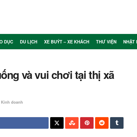
O DỤC
DU LỊCH
XE BUÝT – XE KHÁCH
THƯ VIỆN
NHẬT 
ng và vui chơi tại thị xã
Kinh doanh