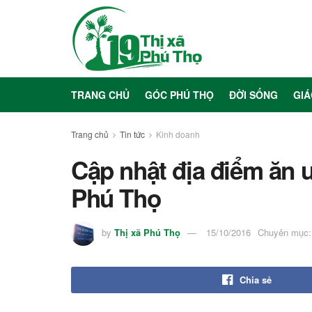
TRANG CHỦ
GÓC PHÚ THỌ
ĐỜI SỐNG
GIÁ
Trang chủ
Tin tức
Kinh doanh
Cập nhật địa điểm ăn uố
Phú Thọ
by
Thị xã Phú Thọ
15/10/2016
Chuyên mục:
Chia sẻ