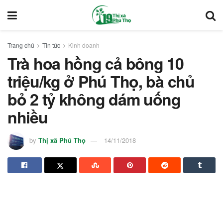
Trang chủ
Tin tức
Kinh doanh
Trà hoa hồng cả bông 10
triệu/kg ở Phú Thọ, bà chủ
bỏ 2 tỷ không dám uống
nhiều
by
Thị xã Phú Thọ
14/11/2018