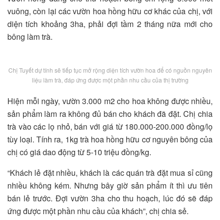
vuông, còn lại các vườn hoa hồng hữu cơ khác của chị, với
diện tích khoảng 3ha, phải đợi tầm 2 tháng nữa mới cho
bông làm trà.
Chị Tuyết dự tính sẽ tiếp tục mở rộng diện tích vườn hoa để có nguồn nguyên
liệu làm trà, đáp ứng được một phần nhu cầu của thị trường
Hiện mỗi ngày, vườn 3.000 m2 cho hoa không được nhiều,
sản phẩm làm ra không đủ bán cho khách đã đặt. Chị chia
trà vào các lọ nhỏ, bán với giá từ 180.000-200.000 đồng/lọ
tùy loại. Tính ra, 1kg trà hoa hồng hữu cơ nguyên bông của
chị có giá dao động từ 5-10 triệu đồng/kg.
“Khách lẻ đặt nhiều, khách là các quán trà đặt mua sỉ cũng
nhiều không kém. Nhưng bây giờ sản phẩm ít thì ưu tiên
bán lẻ trước. Đợi vườn 3ha cho thu hoạch, lúc đó sẽ đáp
ứng được một phần nhu cầu của khách”, chị chia sẻ.