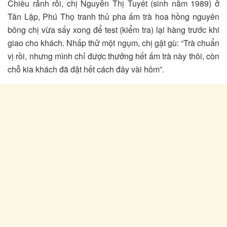
Chiều rảnh rỗi, chị Nguyễn Thị Tuyết (sinh năm 1989) ở
Tân Lập, Phú Thọ tranh thủ pha ấm trà hoa hồng nguyên
bông chị vừa sấy xong để test (kiểm tra) lại hàng trước khi
giao cho khách. Nhấp thử một ngụm, chị gật gù: “Trà chuẩn
vị rồi, nhưng mình chỉ được thưởng hết ấm trà này thôi, còn
chỗ kia khách đã đặt hết cách đây vài hôm”.