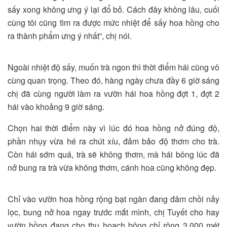
sấy xong không ưng ý lại đổ bỏ. Cách đây không lâu, cuối
cùng tôi cũng tìm ra được mức nhiệt để sấy hoa hồng cho
ra thành phẩm ưng ý nhất”, chị nói.
Ngoài nhiệt độ sấy, muốn trà ngon thì thời điểm hái cũng vô
cùng quan trọng. Theo đó, hàng ngày chưa đầy 6 giờ sáng
chị đã cùng người làm ra vườn hái hoa hồng đợt 1, đợt 2
hái vào khoảng 9 giờ sáng.
Chọn hai thời điểm này vì lúc đó hoa hồng nở đúng độ,
phần nhụy vừa hé ra chút xíu, đảm bảo độ thơm cho trà.
Còn hái sớm quá, trà sẽ không thơm, mà hái bông lúc đã
nở bung ra trà vừa không thơm, cánh hoa cũng không đẹp.
Chỉ vào vườn hoa hồng rộng bạt ngàn đang đâm chồi nảy
lọc, bung nở hoa ngay trước mắt mình, chị Tuyết cho hay
vườn hồng đang cho thu hoạch bông chỉ rộng 3.000 mét