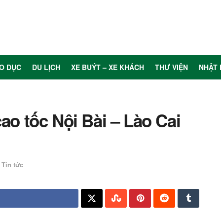
O DỤC
DU LỊCH
XE BUÝT – XE KHÁCH
THƯ VIỆN
NHẬT 
ao tốc Nội Bài – Lào Cai
Tin tức