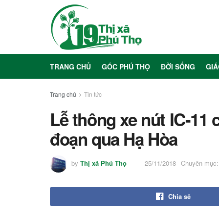
TRANG CHỦ
GÓC PHÚ THỌ
ĐỜI SỐNG
GIÁ
Trang chủ
Tin tức
Lễ thông xe nút IC-11 c
đoạn qua Hạ Hòa
by
Thị xã Phú Thọ
25/11/2018
Chuyên mục:
Chia sẻ