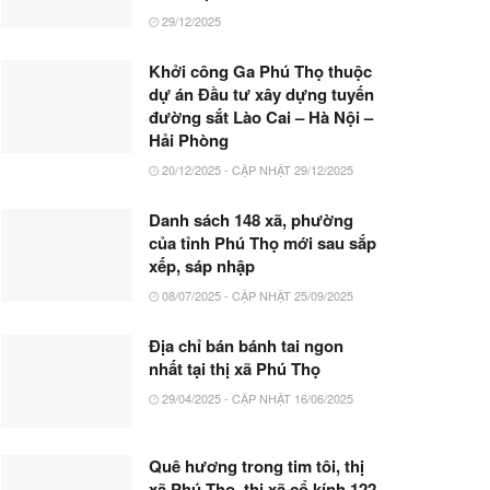
29/12/2025
Khởi công Ga Phú Thọ thuộc
dự án Đầu tư xây dựng tuyến
đường sắt Lào Cai – Hà Nội –
Hải Phòng
20/12/2025 - CẬP NHẬT 29/12/2025
Danh sách 148 xã, phường
của tỉnh Phú Thọ mới sau sắp
xếp, sáp nhập
08/07/2025 - CẬP NHẬT 25/09/2025
Địa chỉ bán bánh tai ngon
nhất tại thị xã Phú Thọ
29/04/2025 - CẬP NHẬT 16/06/2025
Quê hương trong tim tôi, thị
xã Phú Thọ, thị xã cổ kính 122