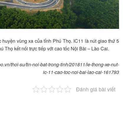
ác huyện vùng xa của tỉnh Phú Thọ. IC11 là nút giao thứ 5
ú Thọ kết nối trực tiếp với cao tốc Nội Bài – Lào Cai.
.vn/thoi-su/tin-noi-bat-trong-tinh/201811/le-thong-xe-nut-
ic-11-cao-toc-noi-bai-lao-cai-161793
Đánh giá bài viết