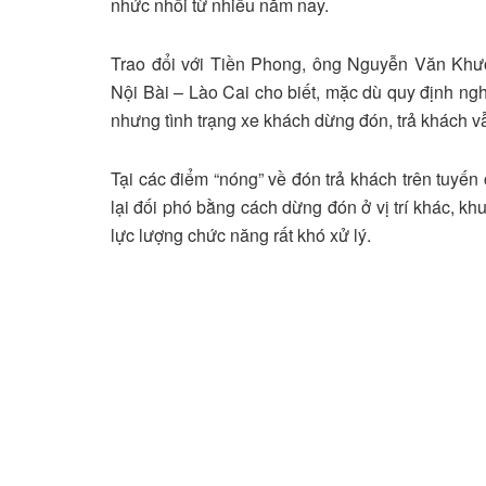
nhức nhối từ nhiều năm nay.
Trao đổi với Tiền Phong, ông Nguyễn Văn Khư
Nội Bài – Lào Cai cho biết, mặc dù quy định ng
nhưng tình trạng xe khách dừng đón, trả khách vẫ
Tại các điểm “nóng” về đón trả khách trên tuyế
lại đối phó bằng cách dừng đón ở vị trí khác, k
lực lượng chức năng rất khó xử lý.