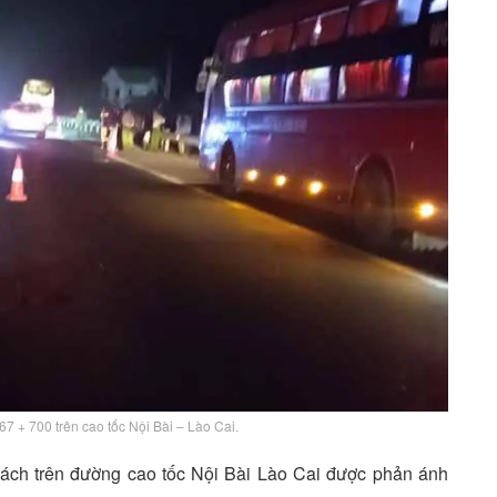
67 + 700 trên cao tốc Nội Bài – Lào Cai.
hách trên đường cao tốc Nội Bài Lào Cai được phản ánh