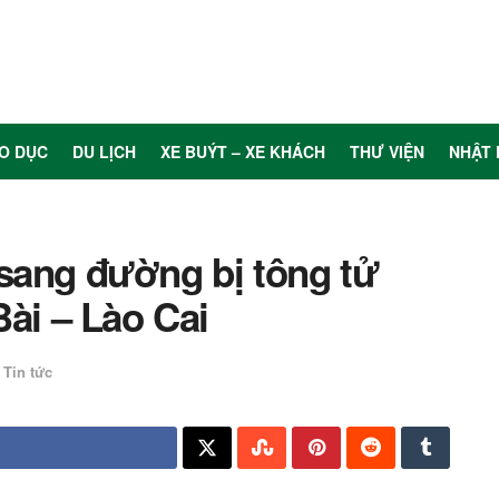
O DỤC
DU LỊCH
XE BUÝT – XE KHÁCH
THƯ VIỆN
NHẬT 
sang đường bị tông tử
Bài – Lào Cai
Tin tức