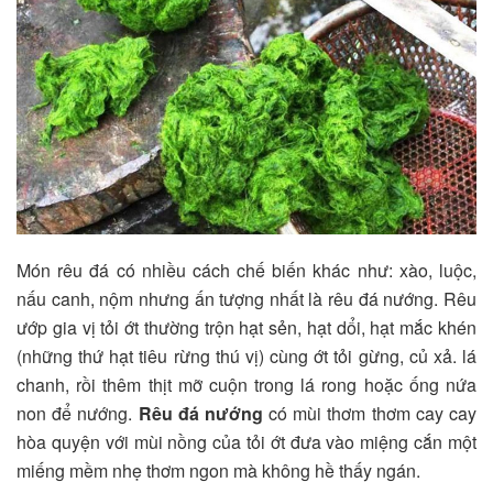
Món rêu đá có nhiều cách chế biến khác như: xào, luộc,
nấu canh, nộm nhưng ấn tượng nhất là rêu đá nướng. Rêu
ướp gia vị tỏi ớt thường trộn hạt sẻn, hạt dổi, hạt mắc khén
(những thứ hạt tiêu rừng thú vị) cùng ớt tỏi gừng, củ xả. lá
chanh, rồi thêm thịt mỡ cuộn trong lá rong hoặc ống nứa
non để nướng.
Rêu đá nướng
có mùi thơm thơm cay cay
hòa quyện với mùi nồng của tỏi ớt đưa vào miệng cắn một
miếng mềm nhẹ thơm ngon mà không hề thấy ngán.