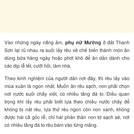
Vào những ngày nắng ấm,
phụ nữ Mường
ở đất Thanh
Sơn lại rủ nhau ra suối lấy rêu về chế biến thành món ăn
dùng bữa hàng ngày hoặc phơi khô để ăn dần dành cho
các dịp lễ tết, cưới hỏi, làm nhà.
Theo kinh nghiệm của người dân nơi đây, thì rêu lấy vào
mùa xuân là ngon nhất. Muốn ăn rêu sạch, non phải chọn
nơi nước suối chảy xiết, có nhiều tảng đá to. Điều quan
trọng khi lấy rêu phải biết lựa theo chiều nước chảy để
không bị nát rêu, lựa thứ rêu ngon còn non xanh, không
được hái cả gốc rễ, chỉ hái phần thân non tơ sạch sẽ, nơi
có nhiều tảng đá to rêu bám vào từng mảng.