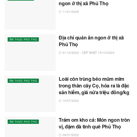
ngon ở thị xã Phú Thọ
11/01/2026
Địa chỉ quán ăn ngon ở thị xã
ẨM THỰC PHÚ THỌ
Phú Thọ
01/12/2023 - CẬP NHẬT 15/12/2023
Loài côn trùng béo mũm mĩm
ẨM THỰC PHÚ THỌ
trong thân cây Cọ, hóa ra là đặc
sản hiếm, giá nửa triệu đồng/kg
14/07/2022
Trám om kho cá: Món ngon tròn
ẨM THỰC PHÚ THỌ
vị, đậm đà tình quê Phú Thọ
09/07/2022