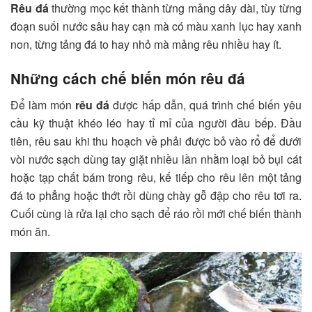
Rêu đá
thường mọc kết thành từng mảng dây dài, tùy từng
đoạn suối nước sâu hay cạn mà có màu xanh lục hay xanh
non, từng tảng đá to hay nhỏ mà mảng rêu nhiều hay ít.
Những cách chế biến món rêu đá
Để làm món
rêu đá
được hấp dẫn, quá trình chế biến yêu
cầu kỹ thuật khéo léo hay tỉ mỉ của người đầu bếp. Đầu
tiên, rêu sau khi thu hoạch về phải được bỏ vào rổ để dưới
vòi nước sạch dùng tay giặt nhiều lần nhằm loại bỏ bụi cát
hoặc tạp chất bám trong rêu, kế tiếp cho rêu lên một tảng
đá to phẳng hoặc thớt rồi dùng chày gỗ đập cho rêu tơi ra.
Cuối cùng là rửa lại cho sạch để ráo rồi mới chế biến thành
món ăn.