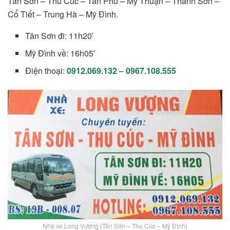
Tân Sơn – Thu Cúc – Tân Phú – Mỹ Thuận – Thanh Sơn –
Cổ Tiết – Trung Hà – Mỹ Đình.
Tân Sơn đi: 11h20′
Mỹ Đình về: 16h05′
Điện thoại:
0912.069.132
–
0967.108.555
Nhà xe Long Vượng (Tân Sơn – Thu Cúc – Mỹ Đình)