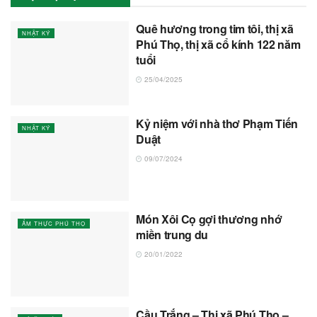
Quê hương trong tim tôi, thị xã
NHẬT KÝ
Phú Thọ, thị xã cổ kính 122 năm
tuổi
25/04/2025
Kỷ niệm với nhà thơ Phạm Tiến
NHẬT KÝ
Duật
09/07/2024
Món Xôi Cọ gợi thương nhớ
ẨM THỰC PHÚ THỌ
miền trung du
20/01/2022
Cầu Trắng – Thị xã Phú Thọ –