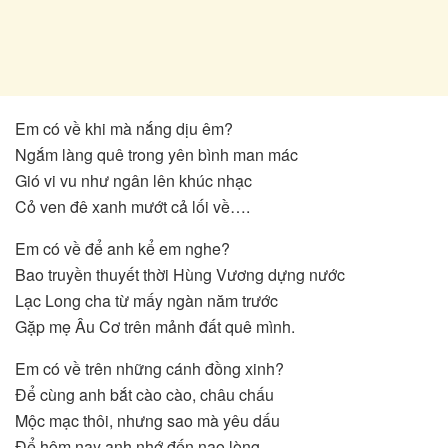
Em có về khi mà nắng dịu êm?
Ngắm làng quê trong yên bình man mác
Gió vi vu như ngân lên khúc nhạc
Cỏ ven đê xanh mướt cả lối về….
Em có về để anh kể em nghe?
Bao truyền thuyết thời Hùng Vương dựng nước
Lạc Long cha từ mấy ngàn năm trước
Gặp mẹ Âu Cơ trên mảnh đất quê mình.
Em có về trên những cánh đồng xinh?
Để cùng anh bắt cào cào, châu chấu
Mộc mạc thôi, nhưng sao mà yêu dấu
Để hôm nay anh nhớ đến nao lòng.