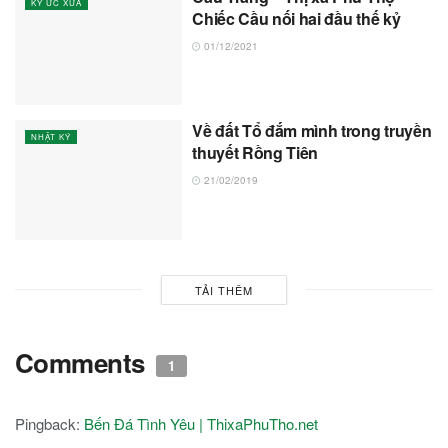
KÝ ỨC XƯA
Chiếc Cầu nối hai đầu thế kỷ
01/12/2021
Về đất Tổ đắm mình trong truyền
NHẬT KÝ
thuyết Rồng Tiên
21/02/2019
TẢI THÊM
Comments
1
Pingback:
Bến Đá Tình Yêu | ThixaPhuTho.net