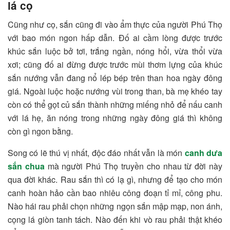
lá cọ
Cũng như cọ, sắn cũng đi vào ẩm thực của người Phú Thọ
với bao món ngon hấp dẫn. Đố ai cầm lòng được trước
khúc sắn luộc bở tơi, trắng ngần, nóng hổi, vừa thổi vừa
xơi; cũng đố ai đừng được trước mùi thơm lựng của khúc
sắn nướng vẫn đang nổ lép bép trên than hoa ngày đông
giá. Ngoài luộc hoặc nướng vùi trong than, bà mẹ khéo tay
còn có thể gọt củ sắn thành những miếng nhỏ để nấu canh
với lá hẹ, ăn nóng trong những ngày đông giá thì không
còn gì ngon bằng.
Song có lẽ thú vị nhất, độc đáo nhất vẫn là món
canh dưa
sắn chua
mà người Phú Thọ truyền cho nhau từ đời này
qua đời khác. Rau sắn thì có lạ gì, nhưng để tạo cho món
canh hoàn hảo cần bao nhiêu công đoạn tỉ mỉ, công phu.
Nào hái rau phải chọn những ngọn sắn mập mạp, non ánh,
cọng lá giòn tanh tách. Nào đến khi vò rau phải thật khéo