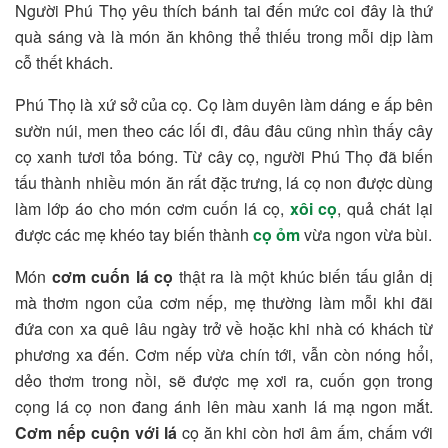
Người Phú Thọ yêu thích bánh tai đến mức coi đây là thứ
quà sáng và là món ăn không thể thiếu trong mỗi dịp làm
cỗ thết khách.
Phú Thọ là xứ sở của cọ. Cọ làm duyên làm dáng e ấp bên
sườn núi, men theo các lối đi, đâu đâu cũng nhìn thấy cây
cọ xanh tươi tỏa bóng. Từ cây cọ, người Phú Thọ đã biến
tấu thành nhiều món ăn rất đặc trưng, lá cọ non được dùng
làm lớp áo cho món cơm cuốn lá cọ,
xôi cọ
, quả chát lại
được các mẹ khéo tay biến thành
cọ ỏm
vừa ngon vừa bùi.
Món
cơm cuốn lá cọ
thật ra là một khúc biến tấu giản dị
mà thơm ngon của cơm nếp, mẹ thường làm mỗi khi đãi
đứa con xa quê lâu ngày trở về hoặc khi nhà có khách từ
phương xa đến. Cơm nếp vừa chín tới, vẫn còn nóng hổi,
dẻo thơm trong nồi, sẽ được mẹ xơi ra, cuốn gọn trong
cọng lá cọ non đang ánh lên màu xanh lá mạ ngon mắt.
Cơm nếp cuộn với lá
cọ ăn khi còn hơi âm ấm, chấm với