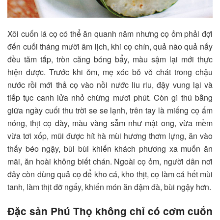
Xôi cuốn lá cọ có thể ăn quanh năm nhưng cọ ỏm phải đợi
đến cuối tháng mười âm lịch, khi cọ chín, quả nào quả nấy
đều tăm tắp, tròn căng bóng bẩy, màu sậm lại mới thực
hiện được. Trước khi ỏm, mẹ xóc bỏ vỏ chát trong chậu
nước rồi mới thả cọ vào nồi nước liu riu, đậy vung lại và
tiếp tục canh lửa nhỏ chừng mươi phút. Còn gì thú bằng
giữa ngày cuối thu trời se se lạnh, trên tay là miếng cọ ấm
nóng, thịt cọ dày, màu vàng sẫm như mật ong, vừa mềm
vừa tơi xốp, mũi được hít hà mùi hương thơm lựng, ăn vào
thấy béo ngậy, bùi bùi khiến khách phương xa muốn ăn
mãi, ăn hoài không biết chán. Ngoài cọ ỏm, người dân nơi
đây còn dùng quả cọ để kho cá, kho thịt, cọ làm cá hết mùi
tanh, làm thịt đỡ ngấy, khiến món ăn đậm đà, bùi ngậy hơn.
Đặc sản Phú Thọ không chỉ có cơm cuốn