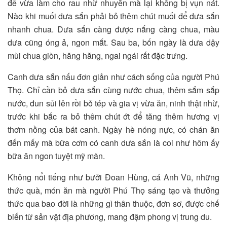
để vừa làm cho rau nhừ nhuyễn mà lại không bị vụn nát.
Nào khi muối dưa sắn phải bỏ thêm chút muối để dưa sắn
nhanh chua. Dưa sắn càng được nắng càng chua, màu
dưa cũng óng ả, ngon mắt. Sau ba, bốn ngày là dưa dậy
mùi chua giòn, hăng hăng, ngai ngái rất đặc trưng.
Canh dưa sắn nấu đơn giản như cách sống của người Phú
Thọ. Chỉ cần bỏ dưa sắn cùng nước chua, thêm sắm sắp
nước, đun sủi lên rồi bỏ tép và gia vị vừa ăn, ninh thật nhừ,
trước khi bắc ra bỏ thêm chút ớt để tăng thêm hương vị
thơm nồng của bát canh. Ngày hè nóng nực, có chán ăn
đến mấy mà bữa cơm có canh dưa sắn là coi như hôm ấy
bữa ăn ngon tuyệt mỹ mãn.
Không nổi tiếng như bưởi Đoan Hùng, cá Anh Vũ, những
thức quà, món ăn mà người Phú Thọ sáng tạo và thưởng
thức qua bao đời là những gì thân thuộc, đơn sơ, được chế
biến từ sản vật địa phương, mang đậm phong vị trung du.