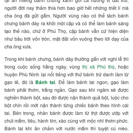
lại ăn miếng bánh chưng xanh gói cả hương vị đất trời,
người đời nay thấm thía hơn bao giờ hết những triết lí mà
cha ông đã gửi gắm. Người vùng nào có thể tách bánh
chưng bánh dày ra khỏi một cặp và có thể làm bánh sáng
tạo thế nào, chứ ở Phú Thọ, cặp bánh vẫn cứ hiện diện
như bầu trời vốn tròn, mặt đất vốn vuông theo lời dạy của
cha ông xưa.
Trong khi bánh chưng, bánh dày thường gắn với nghi lễ thì
trong cuộc sống hằng ngày, vùng
thị xã Phú thọ
, hoặc
huyện Phù Ninh lại nổi tiếng với thứ bánh trứ danh làm từ
gạo tẻ, đó là
Bánh tai
. Để làm bánh tai ngon, gạo làm
bánh phải thơm, trắng ngần. Gạo sau khi ngâm sẽ được
nghiền thành bột, sau đó được nặn thành quả bột, luộc cho
bột chín rồi mới nặn thành từng chiếc bánh theo hình cái
tai. Bên trong, nhân bánh được làm từ thịt được ướp với
chút mắm, tiêu, hành tím, xào cùng với mộc nhĩ thơm phức.
Bánh tai khi ăn chấm với nước mắm thì tuyệt cú mèo.