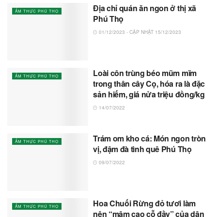
Địa chỉ quán ăn ngon ở thị xã
ẨM THỰC PHÚ THỌ
Phú Thọ
01/12/2023 - CẬP NHẬT 15/12/2023
Loài côn trùng béo mũm mĩm
ẨM THỰC PHÚ THỌ
trong thân cây Cọ, hóa ra là đặc
sản hiếm, giá nửa triệu đồng/kg
14/07/2022
Trám om kho cá: Món ngon tròn
ẨM THỰC PHÚ THỌ
vị, đậm đà tình quê Phú Thọ
09/07/2022
Hoa Chuối Rừng đỏ tươi làm
ẨM THỰC PHÚ THỌ
nên “mâm cao cỗ đầy” của dân