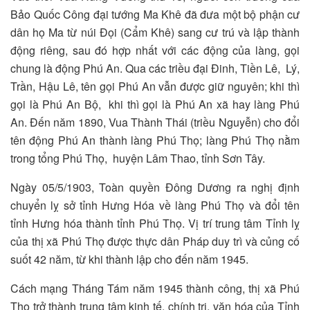
Bảo Quốc Công đại tướng Ma Khê đã đưa một bộ phận cư
dân họ Ma từ núi Đọi (Cẩm Khê) sang cư trú và lập thành
động riêng, sau đó hợp nhất với các động của làng, gọi
chung là động Phú An. Qua các triều đại Đinh, Tiền Lê, Lý,
Trần, Hậu Lê, tên gọi Phú An vẫn được giữ nguyên; khi thì
gọi là Phú An Bộ, khi thì gọi là Phú An xã hay làng Phú
An. Đến năm 1890, Vua Thành Thái (triều Nguyễn) cho đổi
tên động Phú An thành làng Phú Thọ; làng Phú Thọ nằm
trong tổng Phú Thọ, huyện Lâm Thao, tỉnh Sơn Tây.
Ngày 05/5/1903, Toàn quyền Đông Dương ra nghị định
chuyển lỵ sở tỉnh Hưng Hóa về làng Phú Thọ và đổi tên
tỉnh Hưng hóa thành tỉnh Phú Thọ. Vị trí trung tâm Tỉnh lỵ
của thị xã Phú Thọ được thực dân Pháp duy trì và củng cố
suốt 42 năm, từ khi thành lập cho đến năm 1945.
Cách mạng Tháng Tám năm 1945 thành công, thị xã Phú
Thọ trở thành trung tâm kinh tế, chính trị, văn hóa của Tỉnh