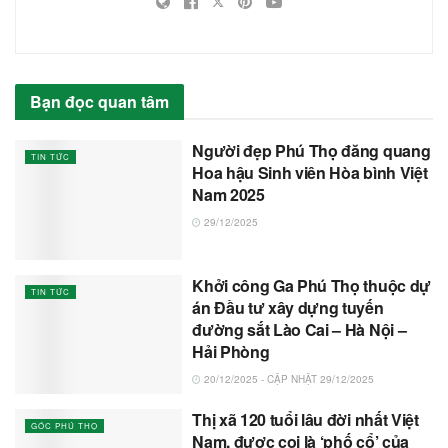
Bạn đọc quan tâm
Người đẹp Phú Thọ đăng quang
TIN TỨC
Hoa hậu Sinh viên Hòa bình Việt
Nam 2025
29/12/2025
Khởi công Ga Phú Thọ thuộc dự
TIN TỨC
án Đầu tư xây dựng tuyến
đường sắt Lào Cai – Hà Nội –
Hải Phòng
20/12/2025 - CẬP NHẬT 29/12/2025
Thị xã 120 tuổi lâu đời nhất Việt
GÓC PHÚ THỌ
Nam, được coi là ‘phố cổ’ của