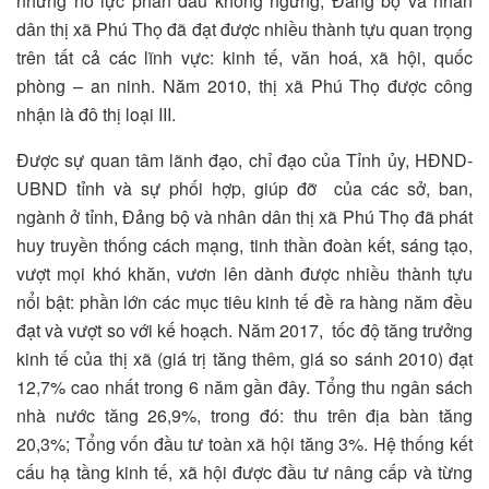
những nỗ lực phấn đấu không ngừng, Đảng bộ và nhân
dân thị xã Phú Thọ đã đạt được nhiều thành tựu quan trọng
trên tất cả các lĩnh vực: kinh tế, văn hoá, xã hội, quốc
phòng – an ninh. Năm 2010, thị xã Phú Thọ được công
nhận là đô thị loại III.
Được sự quan tâm lãnh đạo, chỉ đạo của Tỉnh ủy, HĐND-
UBND tỉnh và sự phối hợp, giúp đỡ của các sở, ban,
ngành ở tỉnh, Đảng bộ và nhân dân thị xã Phú Thọ đã phát
huy truyền thống cách mạng, tinh thần đoàn kết, sáng tạo,
vượt mọi khó khăn, vươn lên dành được nhiều thành tựu
nổi bật: phần lớn các mục tiêu kinh tế đề ra hàng năm đều
đạt và vượt so với kế hoạch. Năm 2017, tốc độ tăng trưởng
kinh tế của thị xã (giá trị tăng thêm, giá so sánh 2010) đạt
12,7% cao nhất trong 6 năm gần đây. Tổng thu ngân sách
nhà nước tăng 26,9%, trong đó: thu trên địa bàn tăng
20,3%; Tổng vốn đầu tư toàn xã hội tăng 3%. Hệ thống kết
cấu hạ tầng kinh tế, xã hội được đầu tư nâng cấp và từng