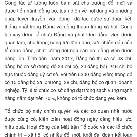
Công tác tư tưởng luôn bám sát chủ trương đổi mới và
được tiến hành đồng bộ, toàn diện về nội dung và phương
pháp tuyên truyền, vận động đã tạo được sự đoàn kết,
thống nhất trong Đảng và đồng thuận trong xã hội. Công
tác xây dựng tổ chức Đảng và phát triển đảng viên được
quan tâm, chú trọng; năng lực lãnh đạo, sức chiến đấu của
tổ chức đảng, chất lượng đội ngũ cán bộ, đảng viên được
nâng lên. Tính đến năm 2017, Đảng bộ thị xã có 48 chi,
đảng bộ cơ sở (trong đó 24 chi bộ, 24 đảng bộ), 246 chi bộ
trực thuộc đảng uỷ cơ sở, với trên 5300 đảng viên; trong đó
có 10 đảng bộ xã, phường, 38 chi, đảng bộ cơ quan, doanh
nghiệp. Tỷ lệ tổ chức cơ sở đảng đạt trong sạch vững mạnh
hàng năm đạt trên 70%, không có tổ chức đảng yếu kém.
Tổ chức bộ máy chính quyền và các cơ quan nhà nước
được củng cố, kiện toàn hoạt động ngày càng hiệu lực,
hiệu quả. Hoạt động của Mặt trận Tổ quốc và các tổ chức
chính trị – xã hội có nhiều đổi mới, khối đại đoàn kết toàn