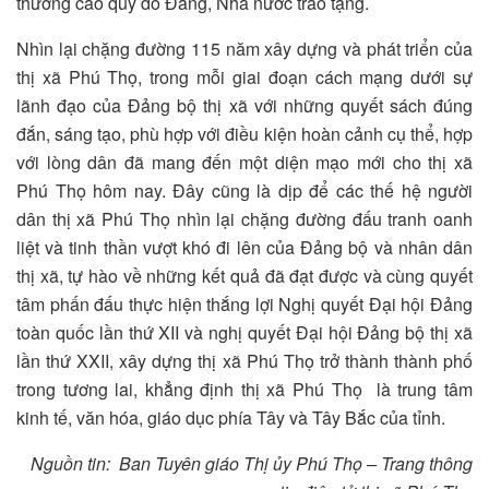
thưởng cao quý do Đảng, Nhà nước trao tặng.
Nhìn lại chặng đường 115 năm xây dựng và phát triển của
thị xã Phú Thọ, trong mỗi giai đoạn cách mạng dưới sự
lãnh đạo của Đảng bộ thị xã với những quyết sách đúng
đắn, sáng tạo, phù hợp với điều kiện hoàn cảnh cụ thể, hợp
với lòng dân đã mang đến một diện mạo mới cho thị xã
Phú Thọ hôm nay. Đây cũng là dịp để các thế hệ người
dân thị xã Phú Thọ nhìn lại chặng đường đấu tranh oanh
liệt và tinh thần vượt khó đi lên của Đảng bộ và nhân dân
thị xã, tự hào về những kết quả đã đạt được và cùng quyết
tâm phấn đấu thực hiện thắng lợi Nghị quyết Đại hội Đảng
toàn quốc lần thứ XII và nghị quyết Đại hội Đảng bộ thị xã
lần thứ XXII, xây dựng thị xã Phú Thọ trở thành thành phố
trong tương lai, khẳng định thị xã Phú Thọ là trung tâm
kinh tế, văn hóa, giáo dục phía Tây và Tây Bắc của tỉnh.
Nguồn tin: Ban Tuyên giáo Thị ủy Phú Thọ – Trang thông