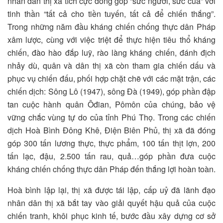
nhân dân thị xã tích cực đóng góp “sức người, sức của” với
tinh thần “tất cả cho tiền tuyến, tất cả để chiến thắng”.
Trong những năm đầu kháng chiến chống thực dân Pháp
xâm lược, cùng với việc triệt để thực hiện tiêu thổ kháng
chiến, đào hào đắp luỹ, rào làng kháng chiến, đánh địch
nhảy dù, quân và dân thị xã còn tham gia chiến dấu và
phục vụ chiến đấu, phối hợp chặt chẽ với các mặt trận, các
chiến dịch: Sông Lô (1947), sông Đà (1949), góp phần đập
tan cuộc hành quân Ôđian, Pômôn của chúng, bảo vệ
vững chắc vùng tự do của tỉnh Phú Thọ. Trong các chiến
dịch Hoà Bình Đông Khê, Điện Biên Phủ, thị xã đã đóng
góp 300 tấn lương thực, thực phẩm, 100 tấn thịt lợn, 200
tấn lạc, đậu, 2.500 tấn rau, quả…góp phần đưa cuộc
kháng chiến chống thực dân Pháp đến thắng lợi hoàn toàn.
Hoà bình lập lại, thị xã được tái lập, cấp uỷ đã lãnh đạo
nhân dân thị xã bắt tay vào giải quyết hậu quả của cuộc
chiến tranh, khôi phục kinh tế, bước đầu xây dựng cơ sở