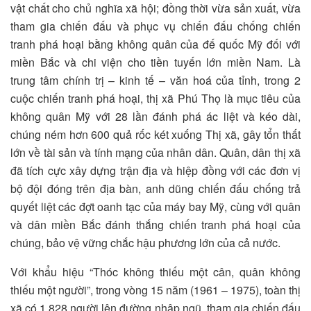
vật chất cho chủ nghĩa xã hội; đồng thời vừa sản xuất, vừa
tham gia chiến đấu và phục vụ chiến đấu chống chiến
tranh phá hoại bằng không quân của đế quốc Mỹ đối với
miền Bắc và chi viện cho tiền tuyến lớn miền Nam. Là
trung tâm chính trị – kinh tế – văn hoá của tỉnh, trong 2
cuộc chiến tranh phá hoại, thị xã Phú Thọ là mục tiêu của
không quân Mỹ với 28 lần đánh phá ác liệt và kéo dài,
chúng ném hơn 600 quả rốc két xuống Thị xã, gây tổn thất
lớn về tài sản và tính mạng của nhân dân. Quân, dân thị xã
đã tích cực xây dựng trận địa và hiệp đồng với các đơn vị
bộ đội đóng trên địa bàn, anh dũng chiến đấu chống trả
quyết liệt các đợt oanh tạc của máy bay Mỹ, cùng với quân
và dân miền Bắc đánh thắng chiến tranh phá hoại của
chúng, bảo vệ vững chắc hậu phương lớn của cả nước.
Với khẩu hiệu “Thóc không thiếu một cân, quân không
thiếu một người”, trong vòng 15 năm (1961 – 1975), toàn thị
xã có 1.828 người lên đường nhập ngũ, tham gia chiến đấu