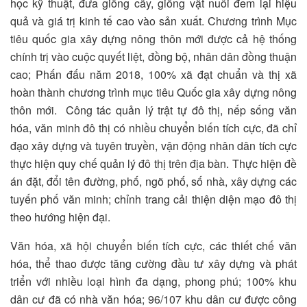
học kỹ thuật, đưa giống cây, giống vật nuôi đem lại hiệu
quả và giá trị kinh tế cao vào sản xuất. Chương trình Mục
tiêu quốc gia xây dựng nông thôn mới được cả hệ thống
chính trị vào cuộc quyết liệt, đồng bộ, nhân dân đồng thuận
cao; Phấn đấu năm 2018, 100% xã đạt chuẩn và thị xã
hoàn thành chương trình mục tiêu Quốc gia xây dựng nông
thôn mới. Công tác quản lý trật tự đô thị, nếp sống văn
hóa, văn minh đô thị có nhiều chuyển biến tích cực, đã chỉ
đạo xây dựng và tuyên truyền, vận động nhân dân tích cực
thực hiện quy chế quản lý đô thị trên địa bàn. Thực hiện đề
án đặt, đổi tên đường, phố, ngõ phố, số nhà, xây dựng các
tuyến phố văn minh; chỉnh trang cải thiện diện mạo đô thị
theo hướng hiện đại.
Văn hóa, xã hội chuyển biến tích cực, các thiết chế văn
hóa, thể thao được tăng cường đầu tư xây dựng và phát
triển với nhiều loại hình đa dạng, phong phú; 100% khu
dân cư đã có nhà văn hóa; 96/107 khu dân cư được công