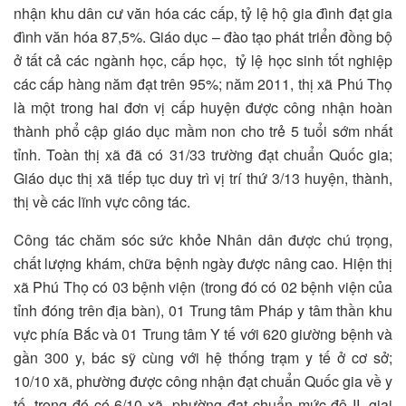
nhận khu dân cư văn hóa các cấp, tỷ lệ hộ gia đình đạt gia
đình văn hóa 87,5%. Giáo dục – đào tạo phát triển đồng bộ
ở tất cả các ngành học, cấp học, tỷ lệ học sinh tốt nghiệp
các cấp hàng năm đạt trên 95%; năm 2011, thị xã Phú Thọ
là một trong hai đơn vị cấp huyện được công nhận hoàn
thành phổ cập giáo dục mầm non cho trẻ 5 tuổi sớm nhất
tỉnh. Toàn thị xã đã có 31/33 trường đạt chuẩn Quốc gia;
Giáo dục thị xã tiếp tục duy trì vị trí thứ 3/13 huyện, thành,
thị về các lĩnh vực công tác.
Công tác chăm sóc sức khỏe Nhân dân được chú trọng,
chất lượng khám, chữa bệnh ngày được nâng cao. Hiện thị
xã Phú Thọ có 03 bệnh viện (trong đó có 02 bệnh viện của
tỉnh đóng trên địa bàn), 01 Trung tâm Pháp y tâm thần khu
vực phía Bắc và 01 Trung tâm Y tế với 620 giường bệnh và
gần 300 y, bác sỹ cùng với hệ thống trạm y tế ở cơ sở;
10/10 xã, phường được công nhận đạt chuẩn Quốc gia về y
tế, trong đó có 6/10 xã, phường đạt chuẩn mức độ II, giai