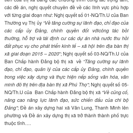
các đề án, nghị quyết chuyên đề về các lĩnh vực phù hợp
với từng giai đoạn như: Nghị quyết số 01-NQ/Th.U của Ban
Thường vụ Thị ủy
“Về
tăng cường
sự
lãnh đạo
, chỉ đạo của
các cấp ủy Đảng, chính quyền đối với
công tác bồi
thường,
hỗ
trợ và tái định cư
các dự án nhà nước thu hồi
đất phục vụ cho phát triển kinh tế – xã hội
trên địa bàn thị
xã giai đoạn 2015 – 2020
”; Nghị quyết số 03-NQ/Th.U của
Ban Chấp hành Đảng bộ thị xã về
“
Tăng cường sự lãnh
đạo, chỉ đạo, quản lý của các cấp ủy Đảng, chính quyền
trong việc xây dựng và thực hiện nếp sống văn hóa, văn
minh đô thị trên địa bàn thị xã Phú Thọ
”
; Nghị quyết số 05-
NQ/Th.U của Ban Chấp hành Đảng bộ thị xã
“V
ề
củng cố,
nâng cao năng lực lãnh đạo, sức chiến đấu của chi bộ
Đảng
”
; Đề án xây dựng hai xã Văn Lung, Thanh Minh lên
phường và Đề án xây dựng thị xã trở thành thành phố trực
thuộc tỉnh….