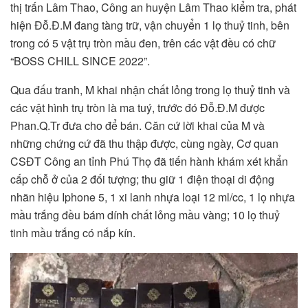
thị trấn Lâm Thao, Công an huyện Lâm Thao kiểm tra, phát
hiện Đỗ.Đ.M đang tàng trữ, vận chuyển 1 lọ thuỷ tinh, bên
trong có 5 vật trụ tròn mầu đen, trên các vật đều có chữ
“BOSS CHILL SINCE 2022”.
Qua đấu tranh, M khai nhận chất lỏng trong lọ thuỷ tinh và
các vật hình trụ tròn là ma tuý, trước đó Đỗ.Đ.M được
Phan.Q.Tr đưa cho để bán. Căn cứ lời khai của M và
những chứng cứ đã thu thập được, cùng ngày, Cơ quan
CSĐT Công an tỉnh Phú Thọ đã tiến hành khám xét khẩn
cấp chỗ ở của 2 đối tượng; thu giữ 1 điện thoại di động
nhãn hiệu Iphone 5, 1 xi lanh nhựa loại 12 ml/cc, 1 lọ nhựa
mầu trắng đều bám dính chất lỏng mầu vàng; 10 lọ thuỷ
tinh mầu trắng có nắp kín.