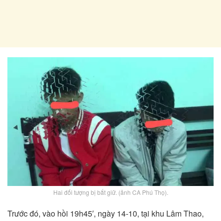
Hai đối tượng bị bắt giữ. (ảnh CA Phú Thọ).
Trước đó, vào hồi 19h45′, ngày 14-10, tại khu Lâm Thao,