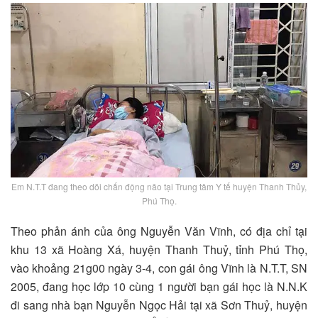
Em N.T.T đang theo dõi chấn động não tại Trung tâm Y tế huyện Thanh Thủy,
Phú Thọ.
Theo phản ánh của ông Nguyễn Văn Vĩnh, có địa chỉ tại
khu 13 xã Hoàng Xá, huyện Thanh Thuỷ, tỉnh Phú Thọ,
vào khoảng 21g00 ngày 3-4, con gái ông Vĩnh là N.T.T, SN
2005, đang học lớp 10 cùng 1 người bạn gái học là N.N.K
đi sang nhà bạn Nguyễn Ngọc Hải tại xã Sơn Thuỷ, huyện