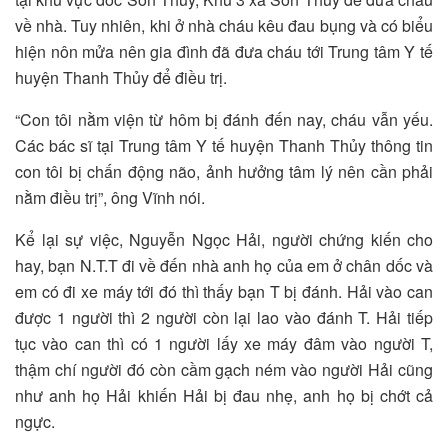
về nhà. Tuy nhiên, khi ở nhà cháu kêu đau bụng và có biểu
hiện nôn mửa nên gia đình đã đưa cháu tới Trung tâm Y tế
huyện Thanh Thủy để điều trị.
“Con tôi nằm viện từ hôm bị đánh đến nay, cháu vẫn yếu.
Các bác sĩ tại Trung tâm Y tế huyện Thanh Thủy thông tin
con tôi bị chấn động não, ảnh hưởng tâm lý nên cần phải
nằm điều trị”, ông Vĩnh nói.
Kể lại sự việc, Nguyễn Ngọc Hải, người chứng kiến cho
hay, bạn N.T.T đi về đến nhà anh họ của em ở chân dốc và
em có đi xe máy tới đó thì thấy bạn T bị đánh. Hải vào can
được 1 người thì 2 người còn lại lao vào đánh T. Hải tiếp
tục vào can thì có 1 người lấy xe máy đâm vào người T,
thậm chí người đó còn cầm gạch ném vào người Hải cũng
như anh họ Hải khiến Hải bị đau nhẹ, anh họ bị chớt cả
ngực.