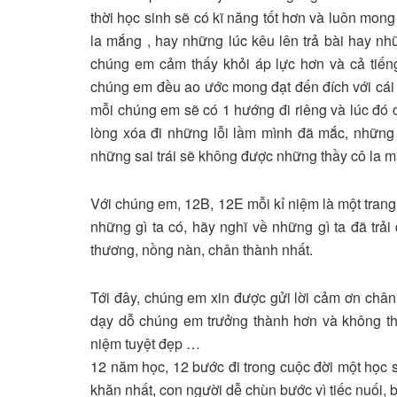
thời học sinh sẽ có kĩ năng tốt hơn và luôn mon
la mắng , hay những lúc kêu lên trả bài hay nh
chúng em cảm thấy khỏi áp lực hơn và cả tiến
chúng em đều ao ước mong đạt đến đích với cái đ
mỗi chúng em sẽ có 1 hướng đi riêng và lúc đó
lòng xóa đi những lỗi lầm mình đã mắc, những 
những sai trái sẽ không được những thầy cô la m
Với chúng em, 12B, 12E mỗi kỉ niệm là một trang
những gì ta có, hãy nghĩ về những gì ta đã tr
thương, nồng nàn, chân thành nhất.
Tới đây, chúng em xin được gửi lời cảm ơn chân 
dạy dỗ chúng em trưởng thành hơn và không thể
niệm tuyệt đẹp …
12 năm học, 12 bước đi trong cuộc đời một học s
khăn nhất, con người dễ chùn bước vì tiếc nuối,