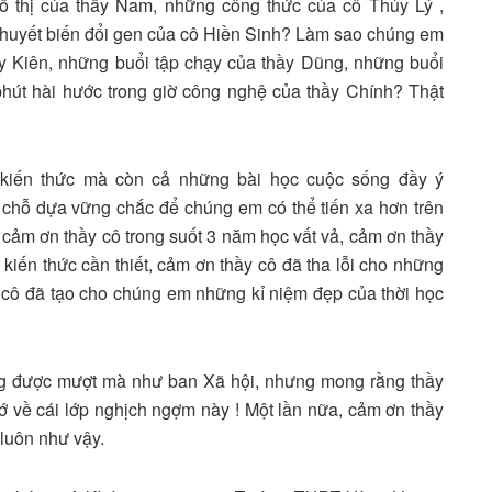
 thị của thầy Nam, những công thức của cô Thủy Lý ,
thuyết biến đổi gen của cô Hiền Sinh? Làm sao chúng em
y Kiên, những buổi tập chạy của thầy Dũng, những buổi
hút hài hước trong giờ công nghệ của thầy Chính? Thật
kiến thức mà còn cả những bài học cuộc sống đầy ý
 chỗ dựa vững chắc để chúng em có thể tiến xa hơn trên
cảm ơn thầy cô trong suốt 3 năm học vất vả, cảm ơn thầy
kiến thức cần thiết, cảm ơn thầy cô đã tha lỗi cho những
cô đã tạo cho chúng em những kỉ niệm đẹp của thời học
ng được mượt mà như ban Xã hội, nhưng mong rằng thầy
 về cái lớp nghịch ngợm này ! Một lần nữa, cảm ơn thầy
 luôn như vậy.