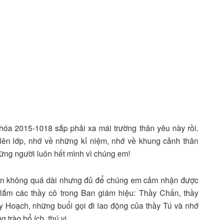
hóa 2015-1018 sắp phải xa mái trường thân yêu này rồi.
lên lớp, nhớ về những kỉ niệm, nhớ về khung cảnh thân
hững người luôn hết mình vì chúng em!
gian không quá dài nhưng đủ để chúng em cảm nhận được
lắm các thầy cô trong Ban giám hiệu: Thầy Chấn, thầy
ầy Hoạch, những buổi gọi đi lao động của thầy Tú và nhớ
trào bổ ích, thú vị.