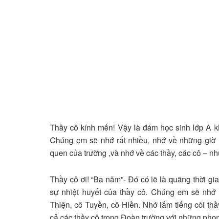
Thầy cô kính mến! Vậy là đám học sinh lớp A k
Chúng em sẽ nhớ rất nhiều, nhớ về những giờ 
quen của trường ,và nhớ về các thầy, các cô – n
Thầy cô ơi! “Ba năm”- Đó có lẽ là quãng thời 
sự nhiệt huyết của thầy cô
. Chúng em sẽ nhớ 
Thiện, cô Tuyền, cô Hiền.
Nhớ lắm tiếng còi th
cả các thầy cô trong Đoàn trường với những phong 