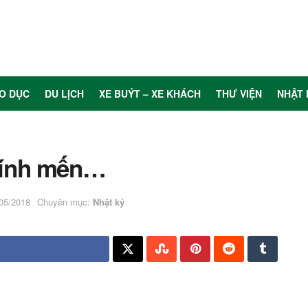
O DỤC
DU LỊCH
XE BUÝT – XE KHÁCH
THƯ VIỆN
NHẬT 
 kính mến…
/05/2018
Chuyên mục:
Nhật ký