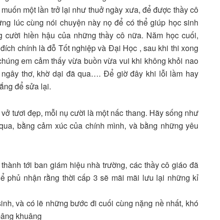
g muốn một lần trở lại như thuở ngày xưa, để được thầy cô
ững lúc cùng nói chuyện này nọ để có thể giúp học sinh
g cười hiền hậu của những thầy cô nữa. Năm học cuối,
ích chính là đỗ Tốt nghiệp và Đại Học , sau khi thi xong
 chúng em cảm thấy vừa buồn vừa vui khi không khỏi nao
ngây thơ, khờ dại đã qua…. Để giờ đây khi lỗi lầm hay
ắng để sửa lại.
 vở tươi đẹp, mỗi nụ cười là một nấc thang. Hãy sống như
ải qua, bằng cảm xúc của chính mình, và bằng những yêu
thành tới ban giám hiệu nhà trường, các thầy cô giáo đã
 phủ nhận rằng thời cấp 3 sẽ mãi mãi lưu lại những kỉ
inh, và có lẽ những bước đi cuối cùng nặng nề nhất, khó
 bâng khuâng