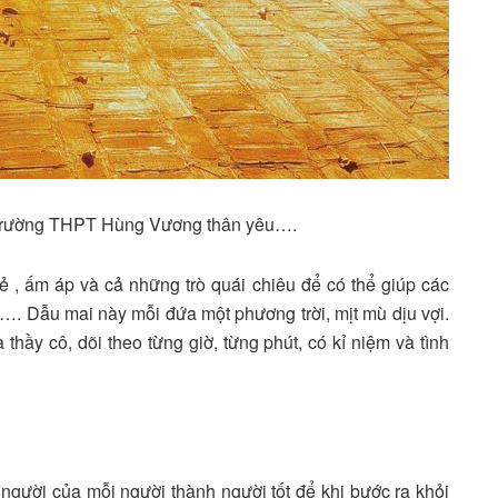
ái trường THPT Hùng Vương thân yêu….
 , ấm áp và cả những trò quái chiêu để có thể giúp các
ệp….
Dẫu mai này mỗi đứa một phương trời, mịt mù dịu vợi.
thầy cô, dõi theo từng giờ, từng phút, có kỉ niệm và tình
gười của mỗi người thành người tốt để khi bước ra khỏi