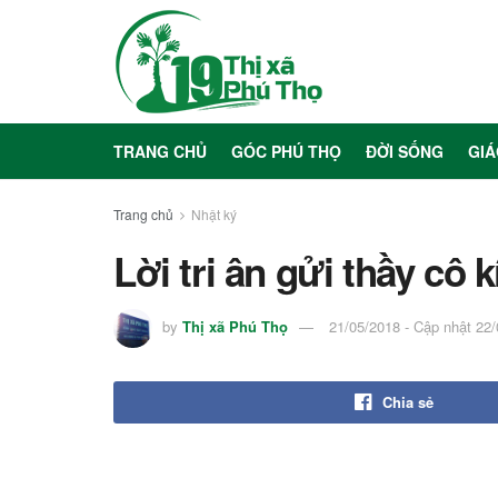
TRANG CHỦ
GÓC PHÚ THỌ
ĐỜI SỐNG
GIÁ
Trang chủ
Nhật ký
Lời tri ân gửi thầy cô
by
Thị xã Phú Thọ
21/05/2018 - Cập nhật 22
Chia sẻ