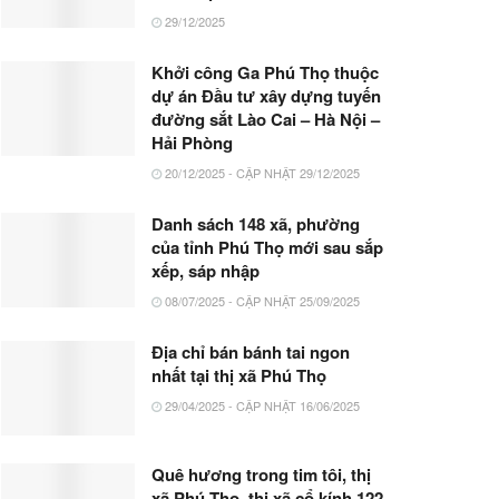
29/12/2025
Khởi công Ga Phú Thọ thuộc
dự án Đầu tư xây dựng tuyến
đường sắt Lào Cai – Hà Nội –
Hải Phòng
20/12/2025 - CẬP NHẬT 29/12/2025
Danh sách 148 xã, phường
của tỉnh Phú Thọ mới sau sắp
xếp, sáp nhập
08/07/2025 - CẬP NHẬT 25/09/2025
Địa chỉ bán bánh tai ngon
nhất tại thị xã Phú Thọ
29/04/2025 - CẬP NHẬT 16/06/2025
Quê hương trong tim tôi, thị
xã Phú Thọ, thị xã cổ kính 122