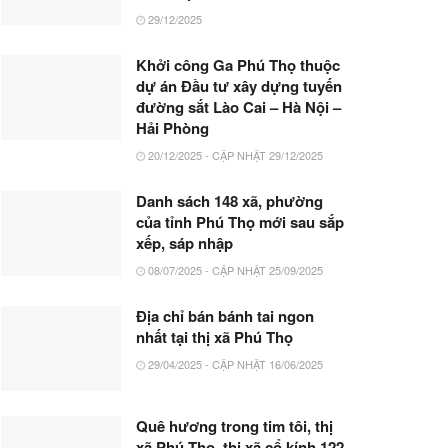
29/12/2025
Khởi công Ga Phú Thọ thuộc
dự án Đầu tư xây dựng tuyến
đường sắt Lào Cai – Hà Nội –
Hải Phòng
20/12/2025 - CẬP NHẬT 29/12/2025
Danh sách 148 xã, phường
của tỉnh Phú Thọ mới sau sắp
xếp, sáp nhập
08/07/2025 - CẬP NHẬT 25/09/2025
Địa chỉ bán bánh tai ngon
nhất tại thị xã Phú Thọ
29/04/2025 - CẬP NHẬT 16/06/2025
Quê hương trong tim tôi, thị
xã Phú Thọ, thị xã cổ kính 122