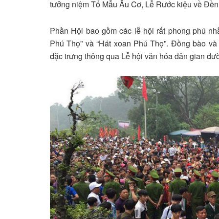
tưởng niệm Tổ Mẫu Âu Cơ, Lễ Rước kiệu về Đền
Phần Hội bao gồm các lễ hội rất phong phú nh
Phú Thọ” và “Hát xoan Phú Thọ”. Đồng bào và
đặc trưng thông qua Lễ hội văn hóa dân gian đư