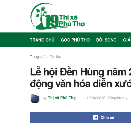
TRANG CHỦ
GÓC PHÚ THỌ
ĐỜI SỐNG
GIÁ
Trang chủ
Tin tức
Lễ hội Đền Hùng năm 2
động văn hóa diễn xướ
by
Thị xã Phú Thọ
10/04/2018
Chuyên mục:
Chia sẻ