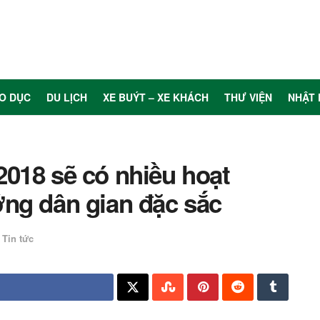
O DỤC
DU LỊCH
XE BUÝT – XE KHÁCH
THƯ VIỆN
NHẬT 
018 sẽ có nhiều hoạt
ng dân gian đặc sắc
Tin tức