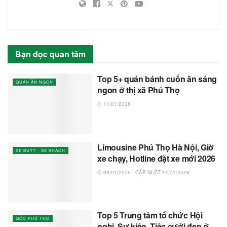
Bạn đọc quan tâm
Top 5+ quán bánh cuốn ăn sáng
QUÁN ĂN NGON
ngon ở thị xã Phú Thọ
11/01/2026
Limousine Phú Thọ Hà Nội, Giờ
XE BUÝT - XE KHÁCH
xe chạy, Hotline đặt xe mới 2026
09/01/2026 - CẬP NHẬT 14/01/2026
Top 5 Trung tâm tổ chức Hội
GÓC PHÚ THỌ
nghị, Sự kiện, Tiệc cưới đẹp ở