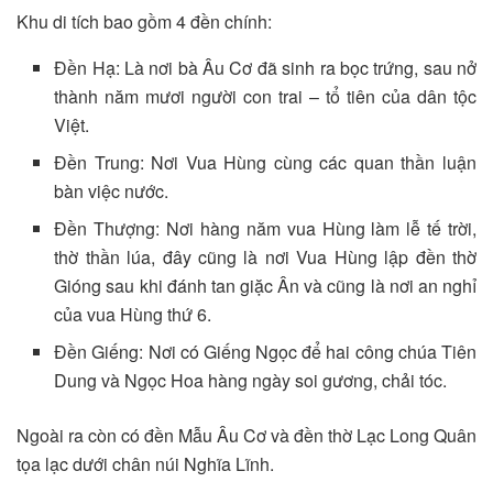
Khu di tích bao gồm 4 đền chính:
Đền Hạ: Là nơi bà Âu Cơ đã sinh ra bọc trứng, sau nở
thành năm mươi người con trai – tổ tiên của dân tộc
Việt.
Đền Trung: Nơi Vua Hùng cùng các quan thần luận
bàn việc nước.
Đền Thượng: Nơi hàng năm vua Hùng làm lễ tế trời,
thờ thần lúa, đây cũng là nơi Vua Hùng lập đền thờ
Gióng sau khi đánh tan giặc Ân và cũng là nơi an nghỉ
của vua Hùng thứ 6.
Đền Giếng: Nơi có Giếng Ngọc để hai công chúa Tiên
Dung và Ngọc Hoa hàng ngày soi gương, chải tóc.
Ngoài ra còn có đền Mẫu Âu Cơ và đền thờ Lạc Long Quân
tọa lạc dưới chân núi Nghĩa Lĩnh.