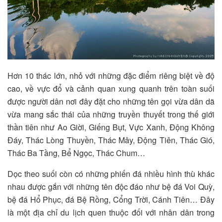
Hơn 10 thác lớn, nhỏ với những đặc điểm riêng biệt về độ
cao, về vực đổ và cảnh quan xung quanh trên toàn suối
được người dân nơi đây đặt cho những tên gọi vừa dân dã
vừa mang sắc thái của những truyền thuyết trong thế giới
thần tiên như Ao Giời, Giếng Bụt, Vực Xanh, Động Không
Đáy, Thác Lòng Thuyền, Thác Mây, Động Tiên, Thác Gió,
Thác Ba Tầng, Bể Ngọc, Thác Chum…
Dọc theo suối còn có những phiến đá nhiều hình thù khác
nhau được gắn với những tên độc đáo như bệ đá Voi Quỳ,
bệ đá Hổ Phục, đá Bệ Rồng, Cổng Trời, Cánh Tiên… Đây
là một địa chỉ du lịch quen thuộc đối với nhân dân trong