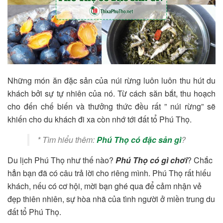
Những món ăn đặc sản của núi rừng luôn luôn thu hút du
khách bởi sự tự nhiên của nó. Từ cách săn bắt, thu hoạch
cho đến chế biến và thưởng thức đều rất ” núi rừng” sẽ
khiến cho du khách đi xa còn nhớ tới đất tổ Phú Thọ.
* Tìm hiểu thêm:
Phú Thọ có đặc sản gì
?
Du lịch Phú Thọ như thế nào?
Phú Thọ có gì chơi
? Chắc
hẳn bạn đã có câu trả lời cho riêng mình. Phú Thọ rất hiếu
khách, nếu có cơ hội, mời bạn ghé qua để cảm nhận vẻ
đẹp thiên nhiên, sự hòa nhã của tình người ở miền trung du
đất tổ Phú Thọ.