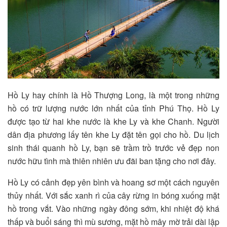
Hồ Ly hay chính là Hồ Thượng Long, là một trong những
hồ có trữ lượng nước lớn nhất của tỉnh Phú Thọ. Hồ Ly
được tạo từ hai khe nước là khe Ly và khe Chanh. Người
dân địa phương lấy tên khe Ly đặt tên gọi cho hồ. Du lịch
sinh thái quanh hồ Ly, bạn sẽ trầm trồ trước vẻ đẹp non
nước hữu tình mà thiên nhiên ưu đãi ban tặng cho nơi đây.
Hồ Ly có cảnh đẹp yên bình và hoang sơ một cách nguyên
thủy nhất. Với sắc xanh rì của cây rừng in bóng xuống mặt
hồ trong vắt. Vào những ngày đông sớm, khi nhiệt độ khá
thấp và buổi sáng thì mù sương, mặt hồ mây mờ trải dài lập