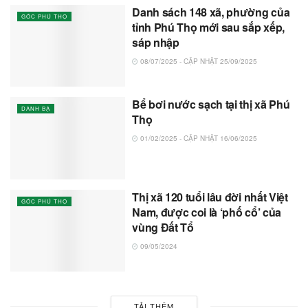
Danh sách 148 xã, phường của
GÓC PHÚ THỌ
tỉnh Phú Thọ mới sau sắp xếp,
sáp nhập
08/07/2025 - CẬP NHẬT 25/09/2025
Bể bơi nước sạch tại thị xã Phú
DANH BẠ
Thọ
01/02/2025 - CẬP NHẬT 16/06/2025
Thị xã 120 tuổi lâu đời nhất Việt
GÓC PHÚ THỌ
Nam, được coi là ‘phố cổ’ của
vùng Đất Tổ
09/05/2024
TẢI THÊM