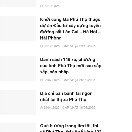
29/12/2025
Khởi công Ga Phú Thọ thuộc
dự án Đầu tư xây dựng tuyến
đường sắt Lào Cai – Hà Nội –
Hải Phòng
20/12/2025 - CẬP NHẬT 29/12/2025
Danh sách 148 xã, phường
của tỉnh Phú Thọ mới sau sắp
xếp, sáp nhập
08/07/2025 - CẬP NHẬT 25/09/2025
Địa chỉ bán bánh tai ngon
nhất tại thị xã Phú Thọ
29/04/2025 - CẬP NHẬT 16/06/2025
Quê hương trong tim tôi, thị
xã Phú Thọ, thị xã cổ kính 122