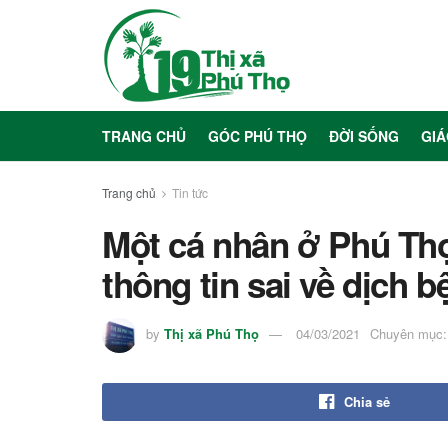
TRANG CHỦ
GÓC PHÚ THỌ
ĐỜI SỐNG
GIÁ
Trang chủ
Tin tức
Một cá nhân ở Phú Thọ 
thông tin sai về dịch b
by
Thị xã Phú Thọ
04/03/2021
Chuyên mục:
Chia sẻ