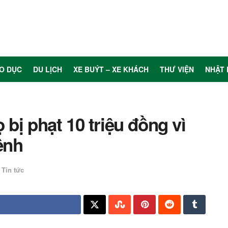
O DỤC
DU LỊCH
XE BUÝT – XE KHÁCH
THƯ VIỆN
NHẬT 
bị phạt 10 triệu đồng vì
ệnh
Tin tức