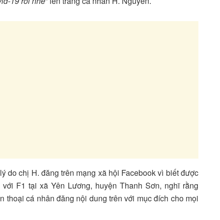
vid-19 rồi nhé
” lên trang cá nhân H. Nguyễn.
ý do chị H. đăng trên mạng xã hội Facebook vì biết được
̂̀n với F1 tại xã Yên Lương, huyện Thanh Sơn, nghĩ rằng
̂n thoại cá nhân đăng nội dung trên với mục đích cho mọi