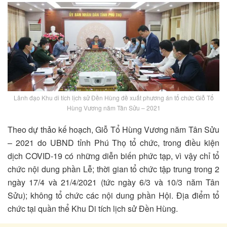
Lãnh đạo Khu di tích lịch sử Đền Hùng đề xuất phương án tổ chức Giỗ Tổ
Hùng Vương năm Tân Sửu – 2021
Theo dự thảo kế hoạch, Giỗ Tổ Hùng Vương năm Tân Sửu
– 2021 do UBND tỉnh Phú Thọ tổ chức, trong điều kiện
dịch COVID-19 có những diễn biến phức tạp, vì vậy chỉ tổ
chức nội dung phần Lễ; thời gian tổ chức tập trung trong 2
ngày 17/4 và 21/4/2021 (tức ngày 6/3 và 10/3 năm Tân
Sửu); không tổ chức các nội dung phần Hội. Địa điểm tổ
chức tại quần thể Khu Di tích lịch sử Đền Hùng.