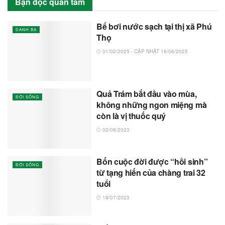
Bạn đọc quan tâm
Bể bơi nước sạch tại thị xã Phú
DANH BẠ
Thọ
01/02/2025 - CẬP NHẬT 16/06/2025
Quả Trám bắt đầu vào mùa,
ĐỜI SỐNG
không những ngon miệng mà
còn là vị thuốc quý
02/08/2023
Bốn cuộc đời được “hồi sinh”
ĐỜI SỐNG
từ tạng hiến của chàng trai 32
tuổi
18/07/2023