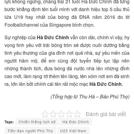
lực không ngừng, chàng trai 21 tuổi Hà Đức Chinh đã từng
bước khẳng định tên tuổi mình với danh hiệu top 5 cầu thủ
lứa U19 hay nhất của bóng đá ĐNA năm 2016 do tờ
Footballchannel của Singapore bình chọn.
Sự nghiệp của
Hà Đức Chinh
vẫn còn dài, chính vì vậy, hy
vọng tình yêu với trái bóng tròn sẽ được nuôi dưỡng bằng
tình yêu thương của gia đình nơi quê nhà, sự yêu mến của
người hâm mộ, để em cùng đội tuyển tiếp tục lập nên
những thành tích, đưa bóng đá nước nhà lên những đỉnh
cao mới, làm rạng rỡ thêm tên làng, tên xóm nơi em đã sinh
ra, lớn lên bởi chính cái tên rất mộc mạc
Hà Đức Chinh
.
(Tổng hợp từ Thu Hà – Báo Phú Thọ)
Đánh giá bài viết
Tags:
Chiến thắng lịch sử
Hà Đức Chinh
Tiền đạo người Phú Thọ
U23 Việt Nam