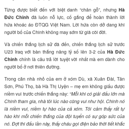
Từng được biết đến với biệt danh “chân gỗ”, nhưng
Hà
Đức Chinh
đã luôn nỗ lực, cố gắng để hoàn thành lời
hứa khoác áo ĐTQG Việt Nam. Lời hứa còn dở dang khi
người bố của Chinh không may sớm từ giã cõi đời.
Và chiến thắng lịch sử đã đến, chiến thắng lịch sử trước
U23 Iraq với bàn thắng nâng tỷ số lên 3-2 của
Hà Đức
Chinh
chính là câu trả lời tuyệt vời nhất mà em dành cho
người bố ở nơi thiên đường.
Trong căn nhà nhỏ của em ở xóm Dù, xã Xuân Đài, Tân
Sơn, Phú Thọ, bà Hà Thị Uyện – mẹ em không giấu được
niềm vui trước chiến thắng này: “
Mỗi khi có giải đấu lớn mà
Chinh tham gia, nhà tôi lúc nào cũng vui như hội. Chinh nó
là niềm vui, niềm tự hào của cả xóm. Tôi cảm thấy rất tự
hào khi mỗi chiến thắng của đội tuyển có sự góp sức của
nó. Đợt thi đấu lần này, thấy cháu gọi điện bảo thời tiết khắc