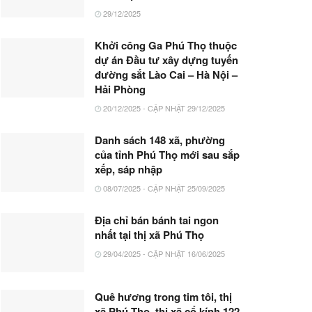
29/12/2025
Khởi công Ga Phú Thọ thuộc
dự án Đầu tư xây dựng tuyến
đường sắt Lào Cai – Hà Nội –
Hải Phòng
20/12/2025 - CẬP NHẬT 29/12/2025
Danh sách 148 xã, phường
của tỉnh Phú Thọ mới sau sắp
xếp, sáp nhập
08/07/2025 - CẬP NHẬT 25/09/2025
Địa chỉ bán bánh tai ngon
nhất tại thị xã Phú Thọ
29/04/2025 - CẬP NHẬT 16/06/2025
Quê hương trong tim tôi, thị
xã Phú Thọ, thị xã cổ kính 122