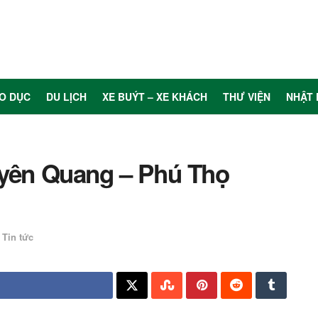
O DỤC
DU LỊCH
XE BUÝT – XE KHÁCH
THƯ VIỆN
NHẬT 
uyên Quang – Phú Thọ
Tin tức