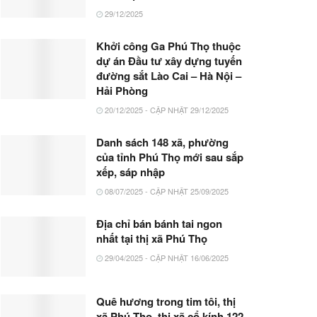
29/12/2025
Khởi công Ga Phú Thọ thuộc
dự án Đầu tư xây dựng tuyến
đường sắt Lào Cai – Hà Nội –
Hải Phòng
20/12/2025 - CẬP NHẬT 29/12/2025
Danh sách 148 xã, phường
của tỉnh Phú Thọ mới sau sắp
xếp, sáp nhập
08/07/2025 - CẬP NHẬT 25/09/2025
Địa chỉ bán bánh tai ngon
nhất tại thị xã Phú Thọ
29/04/2025 - CẬP NHẬT 16/06/2025
Quê hương trong tim tôi, thị
xã Phú Thọ, thị xã cổ kính 122