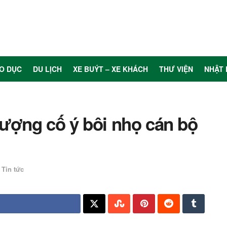
O DỤC
DU LỊCH
XE BUÝT – XE KHÁCH
THƯ VIỆN
NHẬT 
tượng cố ý bôi nhọ cán bộ
Tin tức