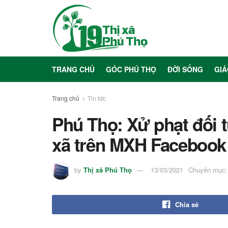
TRANG CHỦ
GÓC PHÚ THỌ
ĐỜI SỐNG
GIÁ
Trang chủ
Tin tức
Phú Thọ: Xử phạt đối 
xã trên MXH Facebook
by
Thị xã Phú Thọ
13/03/2021
Chuyên mục:
Chia sẻ