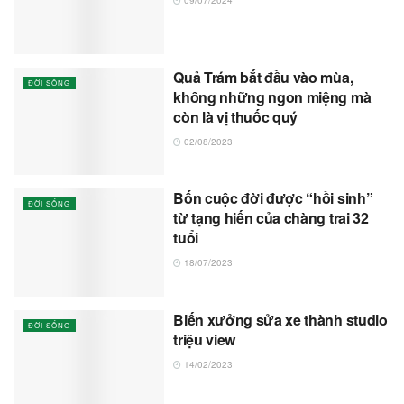
09/07/2024
Quả Trám bắt đầu vào mùa,
ĐỜI SỐNG
không những ngon miệng mà
còn là vị thuốc quý
02/08/2023
Bốn cuộc đời được “hồi sinh”
ĐỜI SỐNG
từ tạng hiến của chàng trai 32
tuổi
18/07/2023
Biến xưởng sửa xe thành studio
ĐỜI SỐNG
triệu view
14/02/2023