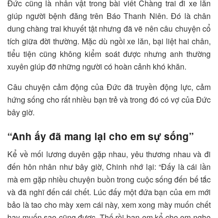
Đức cũng là nhân vật trong bài viết Chàng trai đi xe lăn
giúp người bệnh đăng trên Báo Thanh Niên. Đó là chân
dung chàng trai khuyết tật nhưng đã vẽ nên câu chuyện cổ
tích giữa đời thường. Mặc dù ngồi xe lăn, bại liệt hai chân,
tiểu tiện cũng không kiểm soát được nhưng anh thường
xuyên giúp đỡ những người có hoàn cảnh khó khăn.
Câu chuyện cảm động của Đức đã truyền động lực, cảm
hứng sống cho rất nhiều bạn trẻ và trong đó có vợ của Đức
bây giờ.
“Anh ấy đã mang lại cho em sự sống”
Kể về mối lương duyên gặp nhau, yêu thương nhau và đi
đến hôn nhân như bây giờ, Chinh nhớ lại: “Đấy là cái lần
mà em gặp nhiều chuyện buồn trong cuộc sống đến bế tắc
và đã nghĩ đến cái chết. Lúc đấy một đứa bạn của em mới
bảo là tao cho mày xem cái này, xem xong mày muốn chết
hay muốn sao cũng được. Thế rồi bạn em kể cho em nghe