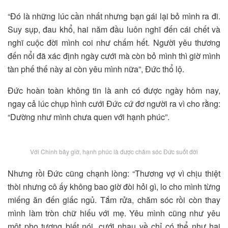
“Đó là những lúc cần nhất nhưng bạn gái lại bỏ mình ra đi.
Suy sụp, đau khổ, hai năm đầu luôn nghĩ đến cái chết và
nghĩ cuộc đời mình coi như chấm hết. Người yêu thương
đến nổi đã xác định ngày cưới mà còn bỏ mình thì giờ mình
tàn phế thế này ai còn yêu mình nữa”, Đức thổ lộ.
Đức hoàn toàn không tin là anh có được ngày hôm nay,
ngay cả lúc chụp hình cưới Đức cứ đơ người ra vì cho rằng:
“Dường như mình chưa quen với hạnh phúc”.
Với Chinh bây giờ, hạnh phúc là được chăm sóc Đức suốt đời​
Nhưng rồi Đức cũng chạnh lòng: “Thương vợ vì chịu thiệt
thòi nhưng cô ấy không bao giờ đòi hỏi gì, lo cho mình từng
miếng ăn đến giấc ngủ. Tắm rửa, chăm sóc rồi còn thay
mình làm tròn chữ hiếu với mẹ. Yêu mình cũng như yêu
một pho tượng biết nói, cưới nhau về chỉ có thể như hai