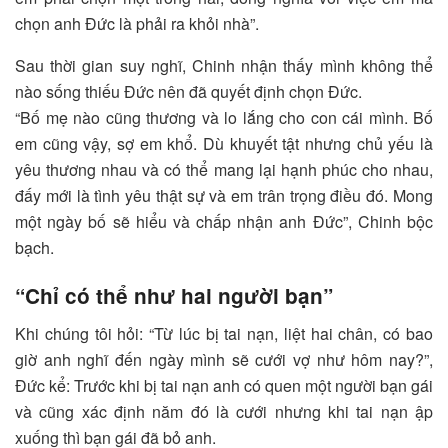
chọn anh Đức là phải ra khỏi nhà”.
Sau thời gian suy nghĩ, Chinh nhận thấy mình không thể
nào sống thiếu Đức nên đã quyết định chọn Đức.
“Bố mẹ nào cũng thương và lo lắng cho con cái mình. Bố
em cũng vậy, sợ em khổ. Dù khuyết tật nhưng chủ yếu là
yêu thương nhau và có thể mang lại hạnh phúc cho nhau,
đấy mới là tình yêu thật sự và em trân trọng điều đó. Mong
một ngày bố sẽ hiểu và chấp nhận anh Đức”, Chinh bộc
bạch.
“Chỉ có thể như hai người bạn”
Khi chúng tôi hỏi: “Từ lúc bị tai nạn, liệt hai chân, có bao
giờ anh nghĩ đến ngày mình sẽ cưới vợ như hôm nay?”,
Đức kể: Trước khi bị tai nạn anh có quen một người bạn gái
và cũng xác định năm đó là cưới nhưng khi tai nạn ập
xuống thì bạn gái đã bỏ anh.