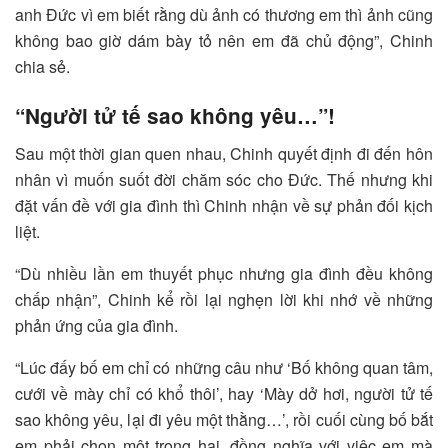
anh Đức vì em biết rằng dù ảnh có thương em thì ảnh cũng
không bao giờ dám bày tỏ nên em đã chủ động”, Chinh
chia sẻ.
“Người tử tế sao không yêu…”!
Sau một thời gian quen nhau, Chinh quyết định đi đến hôn
nhân vì muốn suốt đời chăm sóc cho Đức. Thế nhưng khi
đặt vấn đề với gia đình thì Chinh nhận về sự phản đối kịch
liệt.
“Dù nhiều lần em thuyết phục nhưng gia đình đều không
chấp nhận”, Chinh kể rồi lại nghẹn lời khi nhớ về những
phản ứng của gia đình.
“Lúc đấy bố em chỉ có những câu như ‘Bố không quan tâm,
cưới về mày chỉ có khổ thôi’, hay ‘Mày dở hơi, người tử tế
sao không yêu, lại đi yêu một thằng…’, rồi cuối cùng bố bắt
em phải chọn một trong hai, đồng nghĩa với việc em mà