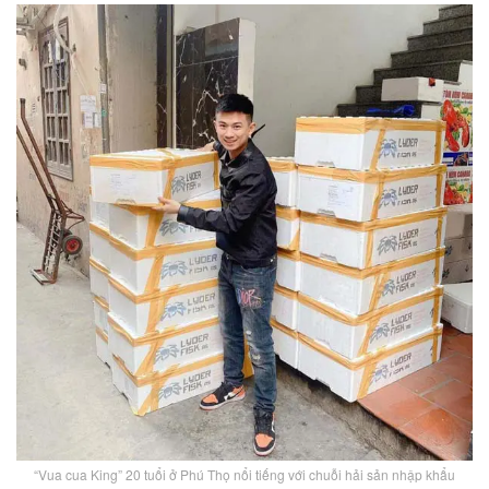
“Vua cua King” 20 tuổi ở Phú Thọ nổi tiếng với chuỗi hải sản nhập khẩu