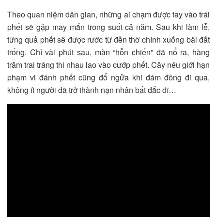
Theo quan niệm dân gian, những ai chạm được tay vào trái
phết sẽ gặp may mắn trong suốt cả năm. Sau khi làm lễ,
từng quả phết sẽ được rước từ đền thờ chính xuống bãi đất
trống. Chỉ vài phút sau, màn “hỗn chiến” đã nổ ra, hàng
trăm trai tráng thi nhau lao vào cướp phết. Cây nêu giới hạn
phạm vi đánh phết cũng đổ ngửa khi đám đông đi qua,
không ít người đã trở thành nạn nhân bất đắc dĩ…