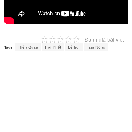
Đánh giá bài viết
Tags:
Hiền Quan
Hội Phết
Lễ hội
Tam Nông