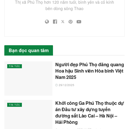
Thị xã Phú Thọ hơn 120 năm tuổi, bình yên và cổ kính
bên dòng sông Thao
Bạn đọc quan tâm
Người đẹp Phú Thọ đăng quang
TIN TỨC
Hoa hậu Sinh viên Hòa bình Việt
Nam 2025
29/12/2025
Khởi công Ga Phú Thọ thuộc dự
TIN TỨC
án Đầu tư xây dựng tuyến
đường sắt Lào Cai – Hà Nội –
Hải Phòng