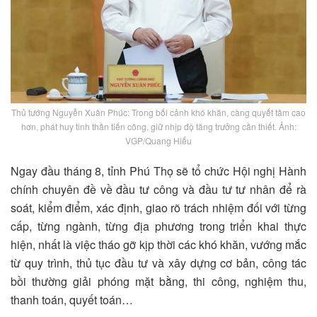
Thủ tướng Nguyễn Xuân Phúc: Trong bối cảnh khó khăn, càng quyết tâm cao
hơn, phát huy tinh thần tiến công, giữ nhịp độ tăng trưởng cần thiết. Ảnh:
VGP/Quang Hiếu
Ngay đầu tháng 8, tỉnh Phú Thọ sẽ tổ chức Hội nghị Hành
chính chuyên đề về đầu tư công và đầu tư tư nhân để rà
soát, kiểm điểm, xác định, giao rõ trách nhiệm đối với từng
cấp, từng ngành, từng địa phương trong triển khai thực
hiện, nhất là việc tháo gỡ kịp thời các khó khăn, vướng mắc
từ quy trình, thủ tục đầu tư và xây dựng cơ bản, công tác
bồi thường giải phóng mặt bằng, thi công, nghiệm thu,
thanh toán, quyết toán…