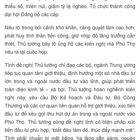
thiểu số, miền núi, giảm tỷ lệ nghèo. Tổ chức thành công
đại hội Đảng bộ các cấp.
Nêu rõ trong bối cảnh khó khăn, càng quyết tâm cao hơn,
phát huy tinh thần tiến công, giữ nhịp độ tăng trưởng cần
thiết, Thủ tướng bày tỏ ủng hộ các kiến nghị mà Phú Thọ
nêu ra tại cuộc họp.
Tỉnh đề nghị Thủ tướng chỉ đạo các bộ, ngành Trung ương
tiếp tục quan tâm giới thiệu, định hướng một số nhà đầu tư
lớn trong và ngoài nước đầu tư vào tỉnh, giúp phát triển
toàn diện kinh tế – xã hội. Thủ tướng hoan nghênh kiến
nghị này, yêu cầu Bộ Kế hoạch và Đầu tư, Bộ Công
Thương và các cơ quan liên quan hỗ trợ giới thiệu, xúc tiến
đầu tư để kêu gọi thu hút dự án trong và ngoài nước vào
Phú Thọ. Thủ tướng cũng đề nghị tỉnh có biện pháp xúc
tiến đầu tư phù hợp, “biết đâu làm đó, thúc đẩy mạnh mẽ”.
Tỉnh phải chuẩn bị mặt bằng, hạ tầng sẵn sàng, nguồn