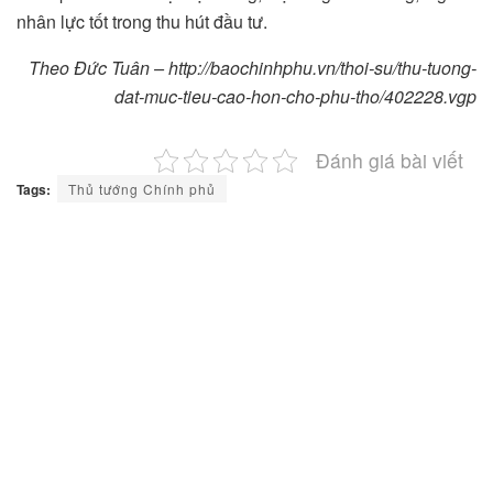
nhân lực tốt trong thu hút đầu tư.
Theo Đức Tuân – http://baochinhphu.vn/thoi-su/thu-tuong-
dat-muc-tieu-cao-hon-cho-phu-tho/402228.vgp
Đánh giá bài viết
Tags:
Thủ tướng Chính phủ