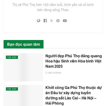
Thị xã Phú Thọ hơn 120 năm tuổi, bình yên và cổ kính
bên dòng sông Thao
Bạn đọc quan tâm
Người đẹp Phú Thọ đăng quang
TIN TỨC
Hoa hậu Sinh viên Hòa bình Việt
Nam 2025
29/12/2025
Khởi công Ga Phú Thọ thuộc dự
TIN TỨC
án Đầu tư xây dựng tuyến
đường sắt Lào Cai – Hà Nội –
Hải Phòng