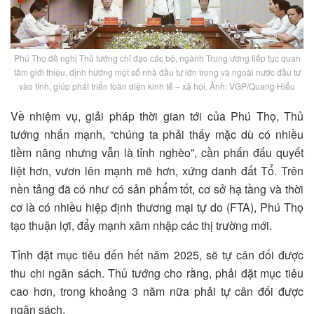
Phú Thọ đề nghị Thủ tướng chỉ đạo các bộ, ngành Trung ương tiếp tục quan
tâm giới thiệu, định hướng một số nhà đầu tư lớn trong và ngoài nước đầu tư
vào tỉnh, giúp phát triển toàn diện kinh tế – xã hội. Ảnh: VGP/Quang Hiếu
Về nhiệm vụ, giải pháp thời gian tới của Phú Thọ, Thủ
tướng nhấn mạnh, “chúng ta phải thấy mặc dù có nhiều
tiềm năng nhưng vẫn là tỉnh nghèo”, cần phấn đấu quyết
liệt hơn, vươn lên mạnh mẽ hơn, xứng danh đất Tổ. Trên
nền tảng đã có như có sản phẩm tốt, cơ sở hạ tầng và thời
cơ là có nhiều hiệp định thương mại tự do (FTA), Phú Thọ
tạo thuận lợi, đẩy mạnh xâm nhập các thị trường mới.
Tỉnh đặt mục tiêu đến hết năm 2025, sẽ tự cân đối được
thu chi ngân sách. Thủ tướng cho rằng, phải đặt mục tiêu
cao hơn, trong khoảng 3 năm nữa phải tự cân đối được
ngân sách.