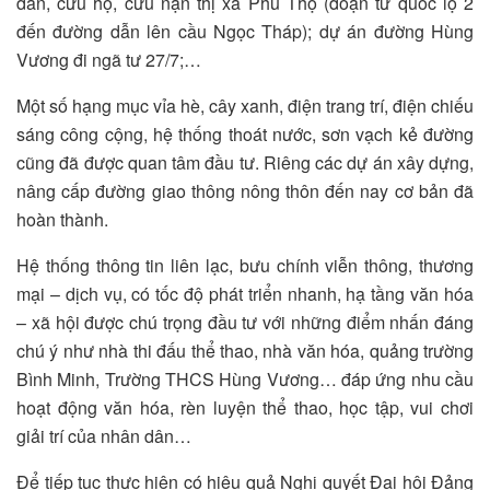
dân, cứu hộ, cứu nạn thị xã Phú Thọ (đoạn từ quốc lộ 2
đến đường dẫn lên cầu Ngọc Tháp); dự án đường Hùng
Vương đi ngã tư 27/7;…
Một số hạng mục vỉa hè, cây xanh, điện trang trí, điện chiếu
sáng công cộng, hệ thống thoát nước, sơn vạch kẻ đường
cũng đã được quan tâm đầu tư. Riêng các dự án xây dựng,
nâng cấp đường giao thông nông thôn đến nay cơ bản đã
hoàn thành.
Hệ thống thông tin liên lạc, bưu chính viễn thông, thương
mại – dịch vụ, có tốc độ phát triển nhanh, hạ tầng văn hóa
– xã hội được chú trọng đầu tư với những điểm nhấn đáng
chú ý như nhà thi đấu thể thao, nhà văn hóa, quảng trường
Bình Minh, Trường THCS Hùng Vương… đáp ứng nhu cầu
hoạt động văn hóa, rèn luyện thể thao, học tập, vui chơi
giải trí của nhân dân…
Để tiếp tục thực hiện có hiệu quả Nghị quyết Đại hội Đảng