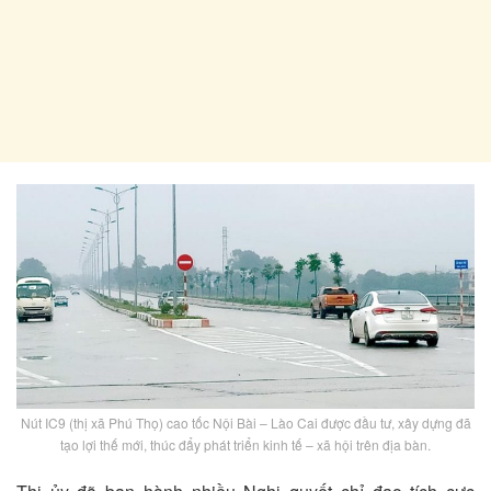
Nút IC9 (thị xã Phú Thọ) cao tốc Nội Bài – Lào Cai được đầu tư, xây dựng đã
tạo lợi thế mới, thúc đẩy phát triển kinh tế – xã hội trên địa bàn.