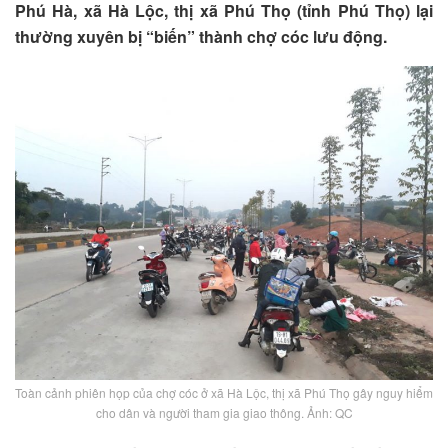
Phú Hà, xã Hà Lộc, thị xã Phú Thọ (tỉnh Phú Thọ) lại
thường xuyên bị “biến” thành chợ cóc lưu động.
Toàn cảnh phiên họp của chợ cóc ở xã Hà Lộc, thị xã Phú Thọ gây nguy hiểm
cho dân và người tham gia giao thông. Ảnh: QC