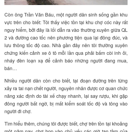
Còn ông Trần Văn Báu, một người dân sinh sống gần khu
vực trên cho biết: Tôi thấy việc tồn tại khu chợ cóc này rất
nguy hiểm, bởi đây là lối dẫn ra vào thường xuyên giữa QL
2 và đường cao tốc nên phương tiện qua lại đông đúc, và
lưu thông tốc độ cao. Nhà gần đây nên tôi thường xuyên
chứng kiến cảnh xe ô tô mỗi lần qua phải bấm còi inh ỏi,
nháy đèn loạn xạ để cảnh báo những người đang mua,
bán…
Nhiều người dân còn cho biết, tại đoạn đường trên từng
xảy ra tai nạn chết người, nguyên nhân được cơ quan chức
năng xác định do tài xế chạy nhanh, lại say rượu, khi gặp
đông người bất ngờ, bị mất kiểm soát tốc độ và tông vào
người đi chợ.
Tìm hiểu thêm, chúng tôi được biết, chợ trên tồn tại khoảng
một năm nay, chợ họp vào chủ yếu các giờ tan tầm của