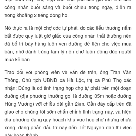
công nhân buổi sáng và buổi chiều trong ngày, diễn ra
trong khoảng 2 tiếng đồng hồ.
Nó thực ra là một chợ cóc tự phát, do các tiểu thương nắm
bắt được quy luật giờ giấc của công nhân thất thường nên
đã bố trí bày hàng luôn ven đường để tiện cho việc mua
bán, nhờ đánh trúng tâm lý nên chợ luôn đông đúc người
mua kẻ bán.
Trao đổi với phóng viên về vấn đề trên, ông Trần Văn
Thông, Chủ tịch UBND xã Hà Lộc, thị xã Phú Thọ xác
nhận: Đúng là có tình trạng họp chợ tự phát trên một đoạn
đường (địa phương thường gọi là đường 35m hoặc đường
Hùng Vương) với chiều dài gần 2km. Gần đây cấp trên đã
giao cho chúng tôi sớm chấn chỉnh tình trạng này, và hiện
địa phương đang quy hoạch khu vực họp chợ nhưng chưa
xong, đang phấn đấu từ nay đến Tết Nguyên đán thì việc
này hoàn thành…