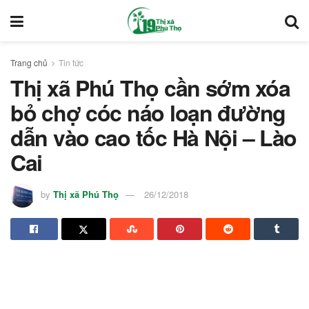
Trang chủ
Tin tức
Thị xã Phú Thọ cần sớm xóa
bỏ chợ cóc náo loạn đường
dẫn vào cao tốc Hà Nội – Lào
Cai
by
Thị xã Phú Thọ
26/12/2018