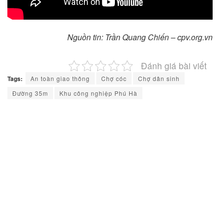
Nguồn tin: Trần Quang Chiến – cpv.org.vn
Đánh giá bài viết
Tags:
An toàn giao thông
Chợ cóc
Chợ dân sinh
Đường 35m
Khu công nghiệp Phú Hà