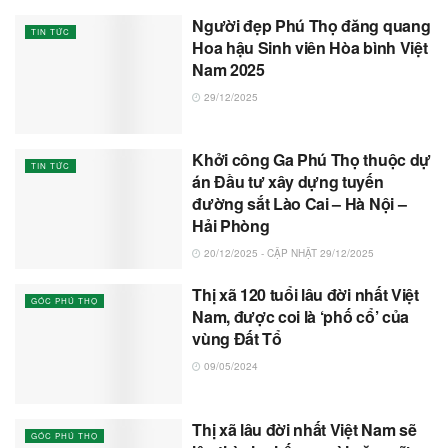
Người đẹp Phú Thọ đăng quang
TIN TỨC
Hoa hậu Sinh viên Hòa bình Việt
Nam 2025
29/12/2025
Khởi công Ga Phú Thọ thuộc dự
TIN TỨC
án Đầu tư xây dựng tuyến
đường sắt Lào Cai – Hà Nội –
Hải Phòng
20/12/2025 - CẬP NHẬT 29/12/2025
Thị xã 120 tuổi lâu đời nhất Việt
GÓC PHÚ THỌ
Nam, được coi là ‘phố cổ’ của
vùng Đất Tổ
09/05/2024
Thị xã lâu đời nhất Việt Nam sẽ
GÓC PHÚ THỌ