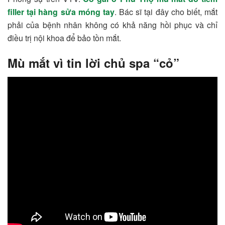
filler tại hàng sửa móng tay
. Bác sĩ tại đây cho biết, mắt
phải của bệnh nhân không có khả năng hồi phục và chỉ
điều trị nội khoa để bảo tồn mắt.
Mù mắt vì tin lời chủ spa “cỏ”