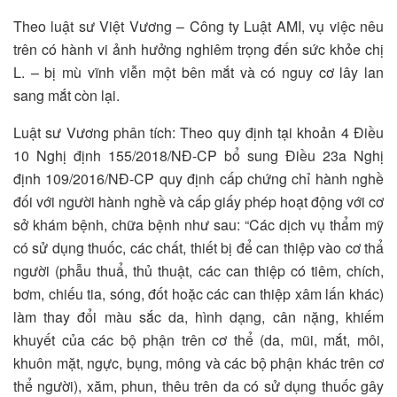
Theo luật sư Việt Vương – Công ty Luật AMI, vụ việc nêu
trên có hành vi ảnh hưởng nghiêm trọng đến sức khỏe chị
L. – bị mù vĩnh viễn một bên mắt và có nguy cơ lây lan
sang mắt còn lại.
Luật sư Vương phân tích: Theo quy định tại khoản 4 Điều
10 Nghị định 155/2018/NĐ-CP bổ sung Điều 23a Nghị
định 109/2016/NĐ-CP quy định cấp chứng chỉ hành nghề
đối với người hành nghề và cấp giấy phép hoạt động với cơ
sở khám bệnh, chữa bệnh như sau: “Các dịch vụ thẩm mỹ
có sử dụng thuốc, các chất, thiết bị để can thiệp vào cơ thẩ
người (phẫu thuẩ, thủ thuật, các can thiệp có tiêm, chích,
bơm, chiếu tia, sóng, đốt hoặc các can thiệp xâm lấn khác)
làm thay đổi màu sắc da, hình dạng, cân nặng, khiếm
khuyết của các bộ phận trên cơ thể (da, mũi, mắt, môi,
khuôn mặt, ngực, bụng, mông và các bộ phận khác trên cơ
thể người), xăm, phun, thêu trên da có sử dụng thuốc gây