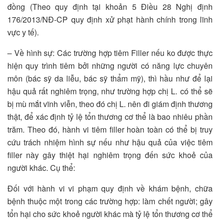
đồng (Theo quy định tại khoản 5 Điều 28 Nghị định
176/2013/NĐ-CP quy định xử phạt hành chính trong lĩnh
vực y tế).
– Về hình sự: Các trường hợp tiêm Filler nếu ko được thực
hiện quy trình tiêm bởi những người có năng lực chuyên
môn (bác sỹ da liễu, bác sỹ thẩm mỹ), thì hầu như để lại
hậu quả rất nghiêm trọng, như trường hợp chị L. có thể sẽ
bị mù mắt vĩnh viễn, theo đó chị L. nên đi giám định thương
thật, để xác định tỷ lệ tổn thương cơ thể là bao nhiêu phần
trăm. Theo đó, hành vi tiêm filler hoàn toàn có thể bị truy
cứu trách nhiệm hình sự nếu như hậu quả của việc tiêm
filler này gây thiệt hại nghiêm trọng đến sức khoẻ của
người khác. Cụ thể:
Đối với hành vi vi phạm quy định về khám bệnh, chữa
bệnh thuộc một trong các trường hợp: làm chết người; gây
tổn hại cho sức khoẻ người khác mà tỷ lệ tổn thương cơ thể