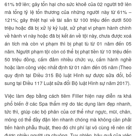
61% trở lên; gây tổn hại cho sức khoẻ của 02 người trở lên
mà tổng tỷ lệ tổn thương của những người này từ 61% –
121%; gây thiệt hại về tài sản từ 100 triệu đến dưới 500
triệu hoặc đã bị xử lý kỷ luật, xử phạt vi phạm hành chính
về hành vi này hoặc đã bị kết án về tội này, chưa được xoá
án tích mà còn vi phạm thì bị phạt tù từ 01 năm đến 05
năm. Người phạm tội còn có thể bị phạt tiền từ 10 triệu đến
50 triệu đồng, cấm đảm nhiều chức vụ, cấm hành nghề
hoặc làm công việc nhất định từ 01 năm đến 05 năm (Theo
quy định tại Điều 315 Bộ luật Hình sự được sửa đổi, bổ
sung tại Điều 117 Luật sửa đổi Bộ luật Hình sự năm 2017).
Việc làm đẹp bằng cách tiêm Filler hiện nay diễn ra khá
phổ biến ở các Spa thẩm mỹ do tác dụng làm đẹp nhanh,
tức thì, giúp các bộ phân của cơ thể như ngực, mũi, chân,
mông có thể đầy đặn lên nhanh chóng mà không cần phải
tiến hành phẫu thuật, theo đó chi phí lại vô cùng rẻ nên rất
được nhiều người ưa chuộng. Tuy nhiên, hậu quả của việc