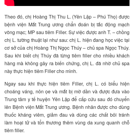
Theo đó, chị Hoàng Thị Thu L. (Yên Lập – Phú Thọ) được
bệnh viện Mắt Trung ương chẩn đoán bị tắc động mạch
võng mạc; MP sau tiêm Filler. Sự việc được anh T. – chồng
chị L. tường thuật lại như sau: chị L. hiện đang học việc tại
cơ sở của chị Hoàng Thị Ngọc Thúy – chủ spa Ngọc Thúy.
Sau khi biết chị Thúy đã từng tiêm filler cho nhiều khách
hàng mà không gây ra biến chứng, chị L. đã nhờ chủ spa
này thực hiện tiêm Filler cho mình.
Ngay sau khi thực hiện tiêm Filler, chị L. có biểu hiện
choáng váng, nôn ọe và mắt bị mờ dần và được đưa vào
Trung tâm y tế huyện Yên Lập để cấp cứu sau đó chuyển
lên Bệnh viện Mắt Trung ương. Bệnh nhân được cho dùng
thuốc kháng viêm, giảm đau và dùng các chất bôi tránh
làm hoại tử và tổn thương thêm vùng da xung quanh chỗ
tiêm filler.