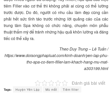
tiêm Filler vào cơ thể thì không phải ai cũng có thể lường
trước được. Do đó, người có nhu cầu làm đẹp cũng cần
phải hết sức tỉnh táo trước những lời quảng cáo của các
trung tâm Spa không có chức năng, chuyên môn phẫu
thuật thẩm mỹ để tránh những hậu quả khôn lường và đáng
tiếc có thể xảy ra.
Theo Duy Trung – Lê Tuấn /
https://www.doisongphapluat.com/kinh-doanh/yen-lap-phu-
tho-spa-co-tiem-filler-lam-khach-hang-mu-mat-
a303199.html
Đánh giá bài viết
Tags:
Huyện Yên Lập
Mù mắt
Tiêm filler