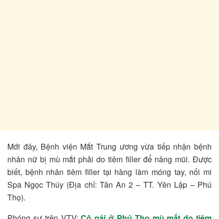
Mới đây, Bệnh viện Mắt Trung ương vừa tiếp nhận bệnh
nhân nữ bị mù mắt phải do tiêm filler để nâng mũi. Được
biết, bệnh nhân tiêm filler tại hàng làm móng tay, nối mi
Spa Ngọc Thúy (Địa chỉ: Tân An 2 – TT. Yên Lập – Phú
Thọ).
Phóng sự trên VTV:
Cô gái ở Phú Thọ mù mắt do tiêm