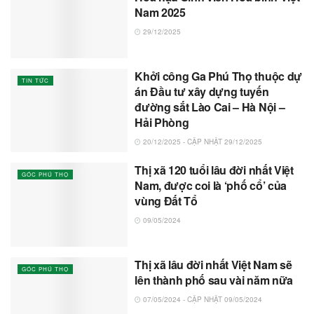
Nam 2025
29/12/2025
Khởi công Ga Phú Thọ thuộc dự
TIN TỨC
án Đầu tư xây dựng tuyến
đường sắt Lào Cai – Hà Nội –
Hải Phòng
20/12/2025 - CẬP NHẬT 29/12/2025
Thị xã 120 tuổi lâu đời nhất Việt
GÓC PHÚ THỌ
Nam, được coi là ‘phố cổ’ của
vùng Đất Tổ
09/05/2024
Thị xã lâu đời nhất Việt Nam sẽ
GÓC PHÚ THỌ
lên thành phố sau vài năm nữa
07/05/2024 - CẬP NHẬT 09/05/2024