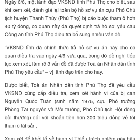
Ngày 6/6, một lãnh đạo VKSND tỉnh Phú Thọ cho biết, sau
khi xem xét, đánh giá lại toàn bộ hồ sơ vụ án cựu Phó Chủ
tịch huyện Thanh Thủy (Phú Thọ) bị cáo buộc tham ô hơn
40 tỷ đồng, cơ quan này đã quyết định trả hồ sơ, yêu cầu
Công an tỉnh Phú Thọ điều tra bổ sung nhiều vấn đề.
“VKSND tỉnh đã chính thức trả hồ sơ vụ án này cho cơ
quan điều tra vào ngày 4/6 vừa qua, trong đó đề nghị tiếp
tục xem xét, làm rõ 3 vấn đề đã được Toà án Nhân dân tỉnh
Phú Thọ yêu cầu” – vị lãnh đạo trên cho hay.
Được biết, Toà án Nhân dân tỉnh Phú Thọ đã yêu cầu
VKSND cùng cấp điều tra, xem xét hành vi của bị can
Nguyễn Quốc Tuấn (sinh năm 1975, cựu Phó trưởng
Phòng Tài nguyên và Môi trường, Phó Chủ tịch Hội đồng
bồi thường) đối với khoản tiền hơn 300 triệu đồng về tội
tham ô tài sản;
Xem xét để khởi tố về hành vi Thiếu trách nhiệm gây hậu