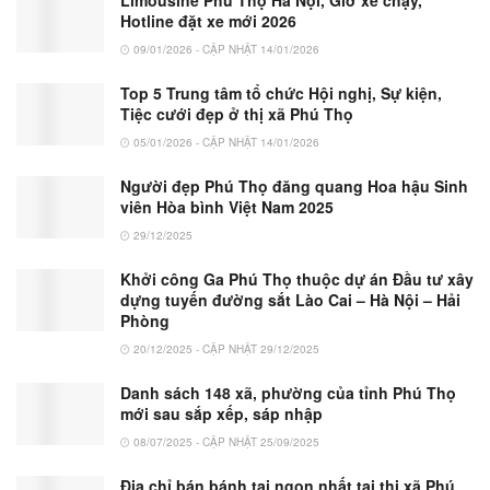
Limousine Phú Thọ Hà Nội, Giờ xe chạy,
Hotline đặt xe mới 2026
09/01/2026 - CẬP NHẬT 14/01/2026
Top 5 Trung tâm tổ chức Hội nghị, Sự kiện,
Tiệc cưới đẹp ở thị xã Phú Thọ
05/01/2026 - CẬP NHẬT 14/01/2026
Người đẹp Phú Thọ đăng quang Hoa hậu Sinh
viên Hòa bình Việt Nam 2025
29/12/2025
Khởi công Ga Phú Thọ thuộc dự án Đầu tư xây
dựng tuyến đường sắt Lào Cai – Hà Nội – Hải
Phòng
20/12/2025 - CẬP NHẬT 29/12/2025
Danh sách 148 xã, phường của tỉnh Phú Thọ
mới sau sắp xếp, sáp nhập
08/07/2025 - CẬP NHẬT 25/09/2025
Địa chỉ bán bánh tai ngon nhất tại thị xã Phú