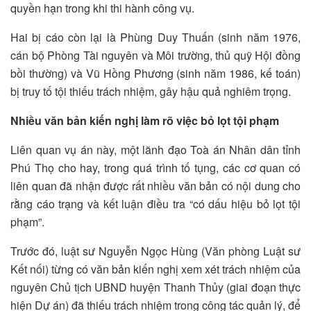
quyền hạn trong khi thi hành công vụ.
Hai bị cáo còn lại là Phùng Duy Thuấn (sinh năm 1976,
cán bộ Phòng Tài nguyên và Môi trường, thủ quỹ Hội đồng
bồi thường) và Vũ Hồng Phương (sinh năm 1986, kế toán)
bị truy tố tội thiếu trách nhiệm, gây hậu quả nghiêm trọng.
Nhiều văn bản kiến nghị làm rõ việc bỏ lọt tội phạm
Liên quan vụ án này, một lãnh đạo Toà án Nhân dân tỉnh
Phú Thọ cho hay, trong quá trình tố tụng, các cơ quan có
liên quan đã nhận được rất nhiều văn bản có nội dung cho
rằng cáo trạng và kết luận điều tra “có dấu hiệu bỏ lọt tội
phạm”.
Trước đó, luật sư Nguyễn Ngọc Hùng (Văn phòng Luật sư
Kết nối) từng có văn bản kiến nghị xem xét trách nhiệm của
nguyên Chủ tịch UBND huyện Thanh Thủy (giai đoạn thực
hiện Dự án) đã thiếu trách nhiệm trong công tác quản lý, để