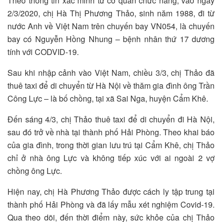
Theo thông tin xác minh từ cơ quan chức năng, vào ngày
2/3/2020, chị Hà Thị Phương Thảo, sinh năm 1988, đi từ
nước Anh về Việt Nam trên chuyến bay VN054, là chuyến
bay có Nguyễn Hồng Nhung – bệnh nhân thứ 17 dương
tính với CODVID-19.
Sau khi nhập cảnh vào Việt Nam, chiều 3/3, chị Thảo đã
thuê taxi để di chuyển từ Hà Nội về thăm gia đình ông Trần
Công Lực – là bố chồng, tại xã Sai Nga, huyện Cẩm Khê.
Đến sáng 4/3, chị Thảo thuê taxi để di chuyển đi Hà Nội,
sau đó trở về nhà tại thành phố Hải Phòng. Theo khai báo
của gia đình, trong thời gian lưu trú tại Cẩm Khê, chị Thảo
chỉ ở nhà ông Lực và không tiếp xúc với ai ngoài 2 vợ
chồng ông Lực.
Hiện nay, chị Hà Phương Thảo được cách ly tập trung tại
thành phố Hải Phòng và đã lấy mẫu xét nghiệm Covid-19.
Qua theo dõi, đến thời điểm này, sức khỏe của chị Thảo