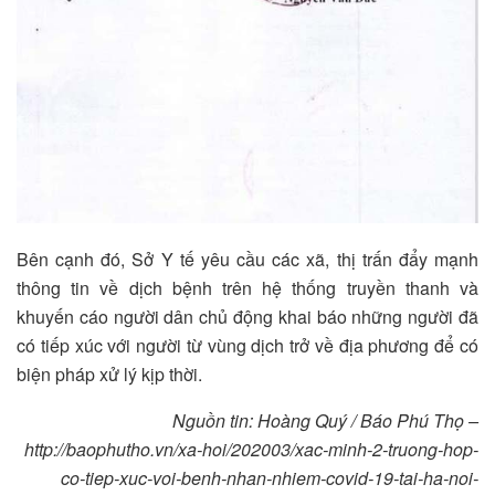
Bên cạnh đó, Sở Y tế yêu cầu các xã, thị trấn đẩy mạnh
thông tin về dịch bệnh trên hệ thống truyền thanh và
khuyến cáo người dân chủ động khai báo những người đã
có tiếp xúc với người từ vùng dịch trở về địa phương để có
biện pháp xử lý kịp thời.
Nguồn tin: Hoàng Quý / Báo Phú Thọ –
http://baophutho.vn/xa-hoi/202003/xac-minh-2-truong-hop-
co-tiep-xuc-voi-benh-nhan-nhiem-covid-19-tai-ha-noi-