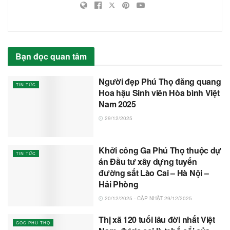
Bạn đọc quan tâm
Người đẹp Phú Thọ đăng quang
TIN TỨC
Hoa hậu Sinh viên Hòa bình Việt
Nam 2025
29/12/2025
Khởi công Ga Phú Thọ thuộc dự
TIN TỨC
án Đầu tư xây dựng tuyến
đường sắt Lào Cai – Hà Nội –
Hải Phòng
20/12/2025 - CẬP NHẬT 29/12/2025
Thị xã 120 tuổi lâu đời nhất Việt
GÓC PHÚ THỌ