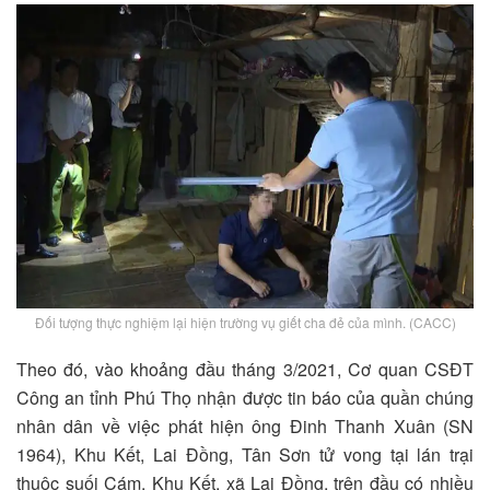
Đối tượng thực nghiệm lại hiện trường vụ giết cha đẻ của mình. (CACC)
Theo đó, vào khoảng đầu tháng 3/2021, Cơ quan CSĐT
Công an tỉnh Phú Thọ nhận được tin báo của quần chúng
nhân dân về việc phát hiện ông Đinh Thanh Xuân (SN
1964), Khu Kết, Lai Đồng, Tân Sơn tử vong tại lán trại
thuộc suối Cám, Khu Kết, xã Lai Đồng, trên đầu có nhiều