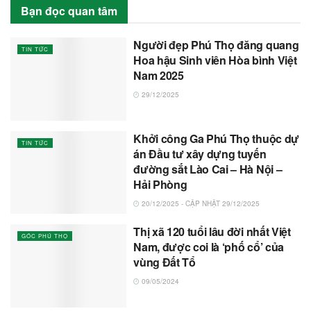
Bạn đọc quan tâm
Người đẹp Phú Thọ đăng quang
TIN TỨC
Hoa hậu Sinh viên Hòa bình Việt
Nam 2025
29/12/2025
Khởi công Ga Phú Thọ thuộc dự
TIN TỨC
án Đầu tư xây dựng tuyến
đường sắt Lào Cai – Hà Nội –
Hải Phòng
20/12/2025 - CẬP NHẬT 29/12/2025
Thị xã 120 tuổi lâu đời nhất Việt
GÓC PHÚ THỌ
Nam, được coi là ‘phố cổ’ của
vùng Đất Tổ
09/05/2024