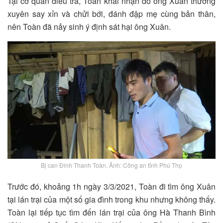
Tại cơ quan điều tra, Toàn khai nhận do ông Xuân thường
xuyên say xỉn và chửi bới, đánh đập mẹ cùng bản thân,
nên Toàn đã nảy sinh ý định sát hại ông Xuân.
Bị can Đinh Thanh Toàn. Ảnh: Công an tỉnh Phú Thọ
Trước đó, khoảng 1h ngày 3/3/2021, Toàn đi tìm ông Xuân
tại lán trại của một số gia đình trong khu nhưng không thấy.
Toàn lại tiếp tục tìm đến lán trại của ông Hà Thanh Bình