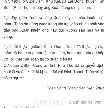
(SN 1951, ở Suối Cám, Khu Kết, xã Lai Đồng, huyện Tân
Sơn, (Phú Thọ) thì thấy ông Xuân đang ở một mình.
Tại đây, giữa Toàn và ông Xuân xảy ra mâu thuẫn, cãi
nhau. Toàn đã dùng cuốc trong lán trại, đập nhiều nhát vào
đầu ông Xuân khiến ông này gục xuống sàn nhà và tử
vong.
Tại buổi thực nghiệm, Đinh Thanh Toàn đã thực hiện lại
toàn bộ hành vi phạm tội của mình, hoàn toàn trùng khớp
với lời khai của Toàn tại cơ quan điều tra.
Cơ quan CSĐT Công an tỉnh Phú Thọ đã ra quyết định
khởi tố vụ án, khởi tố bị can đối với Đinh Thanh Toàn về tội
“Giết người”.
Theo Sông Thao / Báo Kiến Thức
Đánh giá bài viết