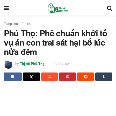
Trang chủ
Tin tức
Phú Thọ: Phê chuẩn khởi tố
vụ án con trai sát hại bố lúc
nửa đêm
by
Thị xã Phú Thọ
17/03/2021