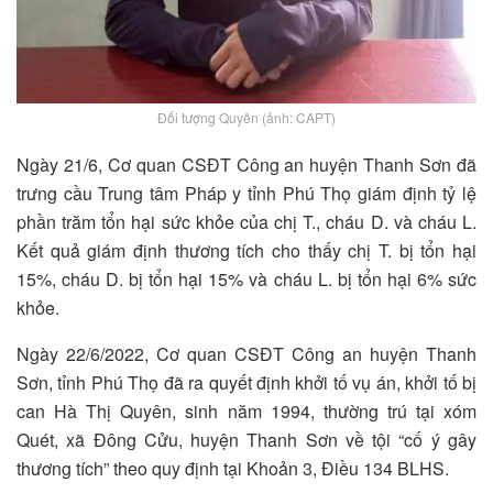
Đối tượng Quyên (ảnh: CAPT)
Ngày 21/6, Cơ quan CSĐT Công an huyện Thanh Sơn đã
trưng cầu Trung tâm Pháp y tỉnh Phú Thọ giám định tỷ lệ
phần trăm tổn hại sức khỏe của chị T., cháu D. và cháu L.
Kết quả giám định thương tích cho thấy chị T. bị tổn hại
15%, cháu D. bị tổn hại 15% và cháu L. bị tổn hại 6% sức
khỏe.
Ngày 22/6/2022, Cơ quan CSĐT Công an huyện Thanh
Sơn, tỉnh Phú Thọ đã ra quyết định khởi tố vụ án, khởi tố bị
can Hà Thị Quyên, sinh năm 1994, thường trú tại xóm
Quét, xã Đông Cửu, huyện Thanh Sơn về tội “cố ý gây
thương tích” theo quy định tại Khoản 3, Điều 134 BLHS.