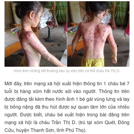
Hình ảnh những vết thương sau vụ việc trên cơ thể cháu Hà Thị D.
Mới đây, trên mạng xã hội xuất hiện thông tin 1 cháu bé 7
tuổi bị hàng xóm hắt nước sôi vào người. Thông tin trên
được đăng tải kèm theo hình ảnh 1 bé gái vùng lưng và tay
bị bỏng nặng đã thu hút được sự quan tâm lớn của nhiều
người. Được biết, cháu bé xuất hiện trong bài đăng trên
mạng xã hội là cháu Trần Thị D. (trú tại xóm Quét, Đông
Cửu, huyện Thanh Sơn, tỉnh Phú Thọ).