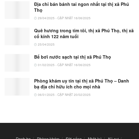
Địa chỉ bán bánh tai ngon nhất tại thị xã Phú
Thọ
29/04/2025 - CẬP NHẬT 16/06/2025
Quê hương trong tim tôi, thị xã Phú Thọ, thị xã
cổ kính 122 năm tuổi
25/04/2025
Bể bơi nước sạch tại thị xã Phú Thọ
01/02/2025 - CẬP NHẬT 16/06/2025
Phòng khám uy tín tại thị xã Phú Thọ – Danh
bạ địa chỉ hữu ích cho mọi nhà
06/01/2025 - CẬP NHẬT 20/02/2025
Danh bạ
Phòng khám
Đời sống
Nhật ký
Ký sự