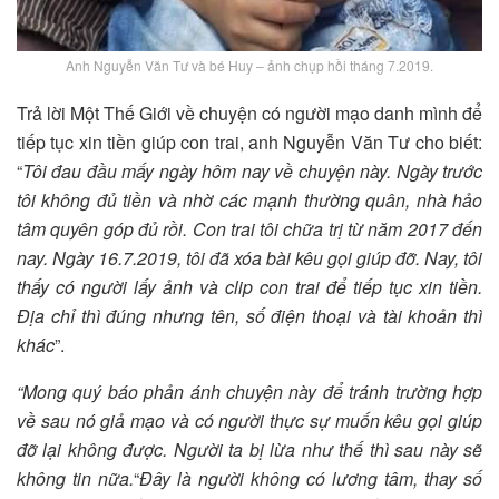
Anh Nguyễn Văn Tư và bé Huy – ảnh chụp hồi tháng 7.2019.
Trả lời Một Thế Giới về chuyện có người mạo danh mình để
tiếp tục xin tiền giúp con trai, anh Nguyễn Văn Tư cho biết:
“
Tôi đau đầu mấy ngày hôm nay về chuyện này. Ngày trước
tôi không đủ tiền và nhờ các mạnh thường quân, nhà hảo
tâm quyên góp đủ rồi. Con trai tôi chữa trị từ năm 2017 đến
nay. Ngày 16.7.2019, tôi đã xóa bài kêu gọi giúp đỡ. Nay, tôi
thấy có người lấy ảnh và clip con trai để tiếp tục xin tiền.
Địa chỉ thì đúng nhưng tên, số điện thoại và tài khoản thì
khác
”.
“Mong quý báo phản ánh chuyện này để tránh trường hợp
về sau nó giả mạo và có người thực sự muốn kêu gọi giúp
đỡ lại không được. Người ta bị lừa như thế thì sau này sẽ
không tin nữa.
“
Đây là người không có lương tâm, thay số