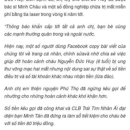
bác sĩ Minh Châu và một số đồng nghiệp chữa trị mắt miễn
phí bằng tia laser trong vòng 6 năm tới.
“Thông báo khẩn cấp tới tất cả
anh chị, bạn bè cùng
các
mạnh thường quân trong và ngoài nước.
Hiện nay
, một số người dùng Facebook copy bài viết của
chúng tôi về trang cá nhân
, chỉnh sửa
và nhờ chia sẻ việc
giúp đỡ hoàn cảnh cháu Nguyễn Đức Huy
(6 tuổi) bị ung
thư võng mạc hai mắt nhưng nội dung sai sự thật về số tiền
điều trị và số t
ài khoản khác nhau
nhận tiền (lừa đảo)
.
Anh chị em thiện nguyện
P
hú
T
họ đã ngừng kêu gọi để
nhường cho những hoàn cảnh khác khó khăn hơn.
Số tiền kêu gọi đã công khai và C
LB
Trái Tim Nhân Ái đại
diện bạn Minh Tân đã đứng ra làm sổ tiết kiệm cho cháu bé
với số tiền 80 triệu đồng
.