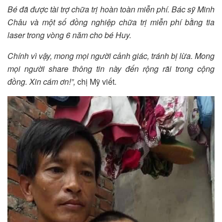
B
é đã được tài trợ chữa trị hoàn toàn miễn phí.
B
ác sỹ Minh
Châu và một số đồng nghiệp chữa trị miễn phí
bằng
tia
la
ser
trong vòng 6 năm cho bé
H
uy.
Chính
vì vậy
,
mong mọi người cảnh giác, tránh bị lừa.
M
ong
mọi người share thông tin này đến rộng rãi trong cộng
đồng.
Xin cám ơn!
”,
chị Mỹ viết.