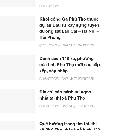
29/12/2025
Khởi công Ga Phú Thọ thuộc
dự án Đầu tư xây dựng tuyến
đường sắt Lào Cai – Hà Nội –
Hải Phòng
20/12/2025 - CẬP NHẬT 29/12/2025
Danh sách 148 xã, phường
của tỉnh Phú Thọ mới sau sắp
xếp, sáp nhập
08/07/2025 - CẬP NHẬT 25/09/2025
Địa chỉ bán bánh tai ngon
nhất tại thị xã Phú Thọ
29/04/2025 - CẬP NHẬT 16/06/2025
Quê hương trong tim tôi, thị
xã Phú Thọ, thị xã cổ kính 122