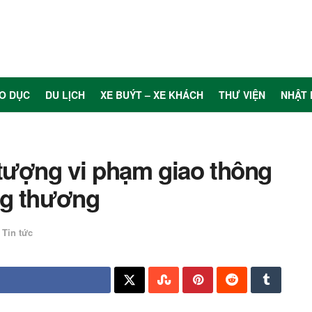
O DỤC
DU LỊCH
XE BUÝT – XE KHÁCH
THƯ VIỆN
NHẬT 
tượng vi phạm giao thông
ng thương
Tin tức