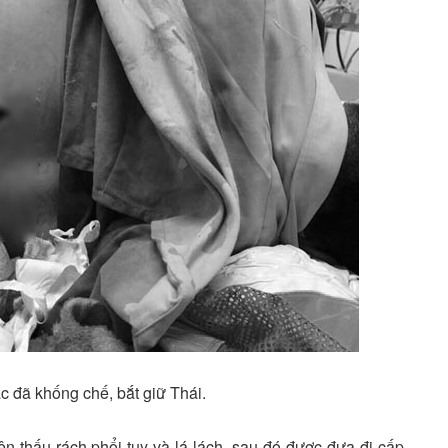
ác đã khống chế, bắt giữ Thái.
 thấu rách phổi tụy và lá lách, sau đó được đưa đi cấp