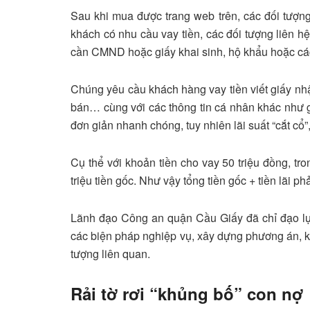
Sau khi mua được trang web trên, các đối tượng
khách có nhu cầu vay tiền, các đối tượng liên hệ
cần CMND hoặc giấy khai sinh, hộ khẩu hoặc các 
Chúng yêu cầu khách hàng vay tiền viết giấy nhậ
bán… cùng với các thông tin cá nhân khác như g
đơn giản nhanh chóng, tuy nhiên lãi suất “cắt cổ
Cụ thể với khoản tiền cho vay 50 triệu đồng, tron
triệu tiền gốc. Như vậy tổng tiền gốc + tiền lãi phả
Lãnh đạo Công an quận Cầu Giấy đã chỉ đạo lự
các biện pháp nghiệp vụ, xây dựng phương án, kế
tượng liên quan.
Rải tờ rơi “khủng bố” con nợ