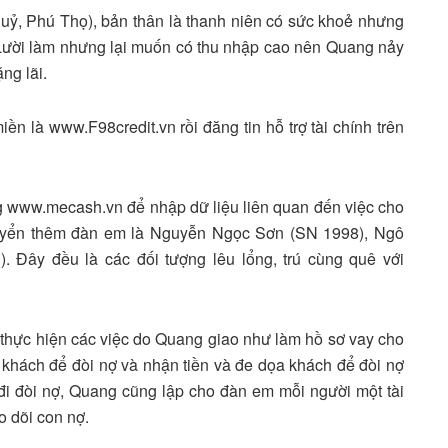
ỷ, Phú Thọ), bản thân là thanh niên có sức khoẻ nhưng
 Lười làm nhưng lại muốn có thu nhập cao nên Quang nảy
ng lãi.
ền là www.F98credit.vn rồi đăng tin hỗ trợ tài chính trên
ng www.mecash.vn để nhập dữ liệu liên quan đến việc cho
tuyển thêm đàn em là Nguyễn Ngọc Sơn (SN 1998), Ngô
. Đây đều là các đối tượng lêu lổng, trú cùng quê với
 thực hiện các việc do Quang giao như làm hồ sơ vay cho
ặp khách để đòi nợ và nhận tiền và đe dọa khách để đòi nợ
 đi đòi nợ, Quang cũng lập cho đàn em mỗi người một tài
o dõi con nợ.