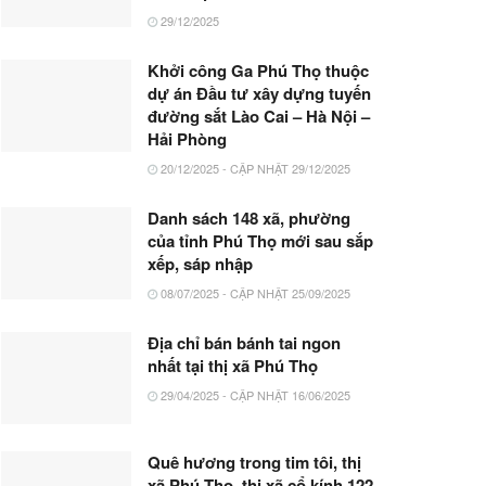
29/12/2025
Khởi công Ga Phú Thọ thuộc
dự án Đầu tư xây dựng tuyến
đường sắt Lào Cai – Hà Nội –
Hải Phòng
20/12/2025 - CẬP NHẬT 29/12/2025
Danh sách 148 xã, phường
của tỉnh Phú Thọ mới sau sắp
xếp, sáp nhập
08/07/2025 - CẬP NHẬT 25/09/2025
Địa chỉ bán bánh tai ngon
nhất tại thị xã Phú Thọ
29/04/2025 - CẬP NHẬT 16/06/2025
Quê hương trong tim tôi, thị
xã Phú Thọ, thị xã cổ kính 122