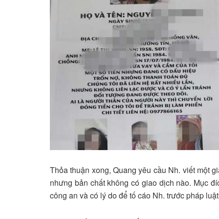
Thỏa thuận xong, Quang yêu cầu Nh. viết một gi
nhưng bản chất không có giao dịch nào. Mục đíc
công an và có lý do để tố cáo Nh. trước pháp luật