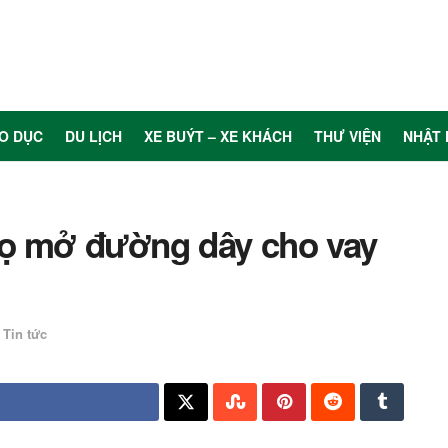
O DỤC
DU LỊCH
XE BUÝT – XE KHÁCH
THƯ VIỆN
NHẬT 
họ mở đường dây cho vay
Tin tức