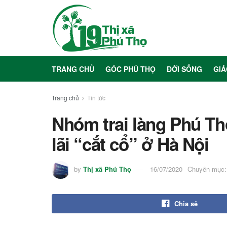
TRANG CHỦ
GÓC PHÚ THỌ
ĐỜI SỐNG
GIÁ
Trang chủ
Tin tức
Nhóm trai làng Phú T
lãi “cắt cổ” ở Hà Nội
by
Thị xã Phú Thọ
16/07/2020
Chuyên mục:
Chia sẻ