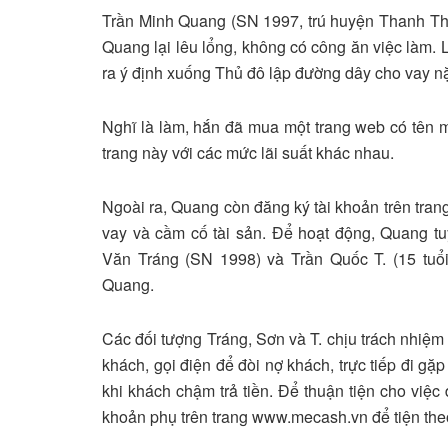
Trần Minh Quang (SN 1997, trú huyện Thanh Thu
Quang lại lêu lổng, không có công ăn việc làm.
ra ý định xuống Thủ đô lập đường dây cho vay nặ
Nghĩ là làm, hắn đã mua một trang web có tên mi
trang này với các mức lãi suất khác nhau.
Ngoài ra, Quang còn đăng ký tài khoản trên tra
vay và cầm cố tài sản. Để hoạt động, Quang 
Văn Tráng (SN 1998) và Trần Quốc T. (15 tuổi)
Quang.
Các đối tượng Tráng, Sơn và T. chịu trách nhiệm
khách, gọi điện để đòi nợ khách, trực tiếp đi g
khi khách chậm trả tiền. Để thuận tiện cho việc
khoản phụ trên trang www.mecash.vn để tiện the