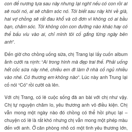
con để nương tựa sau này nhưng lại nghĩ nếu có con rồi ai
sẽ nuôi nó, ai sẽ chăm sóc nó. Tôi biết sau này khi về già,
hai vợ chồng sẽ rất đau khổ và cô đơn vì không có ai bầu
bạn, chăm sóc. Tôi không còn con đường nào khác hay có
thể bấu víu vào ai, chỉ mình tôi cố gắng từng ngày bên
anh
”.
Đến giờ cho chồng uống sữa, chị Trang lại lấy cuốn album
ảnh cưới ra nịnh: “
Ai trong hình mà đẹp trai thế. Phải uống
hết cốc sữa này nhé, chiều em đi làm ở nhà cố ngủ nhiều
vào nhé. Có thương em không nào
”. Lúc này anh Trung lại
cố nói “Có” rồi cười oà lên.
Với chị Trang, có lẽ cuộc sống đã an bài với chị như vậy.
Chị tự nguyện chăm lo, yêu thương anh vô điều kiện. Chị
vẫn mong một ngày nào đó chồng có thể hồi phục lại –
chuyện có lẽ là rất khó nhưng chị vẫn mong một phép màu
đến với anh. Ở căn phòng nhỏ có một tình yêu thương lớn,