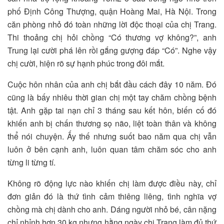
phố Định Công Thượng, quận Hoàng Mai, Hà Nội. Trong
căn phòng nhỏ đó toàn những lời độc thoại của chị Trang.
Thi thoảng chị hỏi chồng “Có thương vợ không?”, anh
Trung lại cười phá lên rồi gắng gượng đáp “Có”. Nghe vậy
chị cười, hiện rõ sự hạnh phúc trong đôi mắt.
Cuộc hôn nhân của anh chị bắt đầu cách đây 10 năm. Đó
cũng là bấy nhiêu thời gian chị một tay chăm chồng bệnh
tật. Anh gặp tai nạn chỉ 3 tháng sau kết hôn, biến cố đó
khiến anh bị chấn thương sọ não, liệt toàn thân và không
thể nói chuyện. Ấy thế nhưng suốt bao năm qua chị vẫn
luôn ở bên cạnh anh, luôn quan tâm chăm sóc cho anh
từng li từng tí.
Không rõ động lực nào khiến chị làm được điều này, chỉ
đơn giản đó là thứ tình cảm thiêng liêng, tình nghĩa vợ
chồng mà chị dành cho anh. Dáng người nhỏ bé, cân nặng
chỉ nhỉnh hơn 30 kg nhưng hằng ngày chị Trang làm đủ thứ