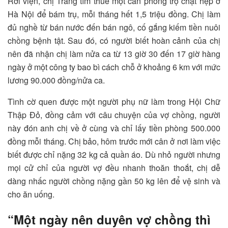
Rời viện, chị Trang tìm thuê một căn phòng trọ chật hẹp ở
Hà Nội để bám trụ, mỗi tháng hết 1,5 triệu đồng. Chị làm
đủ nghề từ bán nước đến bán ngô, cố gắng kiếm tiền nuôi
chồng bệnh tật. Sau đó, có người biết hoàn cảnh của chị
nên đã nhận chị làm nửa ca từ 13 giờ 30 đến 17 giờ hàng
ngày ở một công ty bao bì cách chỗ ở khoảng 6 km với mức
lương 90.000 đồng/nửa ca.
Tình cờ quen được một người phụ nữ làm trong Hội Chữ
Thập Đỏ, đồng cảm với câu chuyện của vợ chồng, người
này đón anh chị về ở cùng và chỉ lấy tiền phòng 500.000
đồng mỗi tháng. Chị bảo, hôm trước mới cân ở nơi làm việc
biết được chỉ nặng 32 kg cả quần áo. Dù nhỏ người nhưng
mọi cử chỉ của người vợ đều nhanh thoăn thoắt, chị dễ
dàng nhấc người chồng nặng gần 50 kg lên để vệ sinh và
cho ăn uống.
“Một ngày nên duyên vợ chồng thì