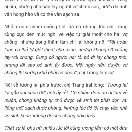
bị ốm, nhưng nhờ bàn tay người vợ chăm sóc, nước da anh
vẫn hồng hào và cơ thể vẫn sạch sẽ.
Nhiều năm chăm chồng liệt, đã có những lúc chị Trang
cùng cực đến mức nghĩ về việc tự giải thoát cho hai vợ
chồng, nhưng trong thâm tâm chị lại không nỡ. “
Tôi hoàn
toàn có thể tự giải thoát cho mình, nhưng không nỡ xuống
tay với chồng. Cũng có người nói tôi bỏ đi lấy chồng mới,
nhưng tôi sao bỏ anh ấy được. Một ngày nên duyên vợ
chồng thì sướng khổ phải có nhau
”, chị Trang tâm sự.
Nói về tương lai phía trước, chị Trang trải lòng: “
Tương lai
tôi gắn với cuộc đời anh ấy rồi. Có nhiều đêm dù đi làm về
muộn, chồng không tự chủ được vệ sinh tôi phải dọn vài
tiếng mới sạch được phòng. Những lúc đó tôi chạy vào nhà
vệ sinh khóc, không để cho chồng nhìn thấy.
Thật sự là phụ nữ nhiều lúc tôi cũng mong lắm có một đứa