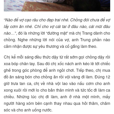
“
Nào để vợ cạo râu cho đẹp trai nhé. Chồng đói chưa để vợ
lấy cơm ăn nhé. Chỉ cho vợ cái tai ở đâu nào, cái mũi đâu
nào…
”, đó là những lời “đường mật” mà chị Trang dành cho
chồng. Nghe những lời nói của vợ, anh Trung phần nào
cảm nhận được sự yêu thương và cố gắng làm theo.
Chị kể mỗi sáng đều thức dậy từ rất sớm gọi chồng dậy rồi
xoa bóp chân tay. Sau đó chị xốc nách anh kéo lê tới chiếc
ghế trong góc phòng để anh ngồi chơi. Tiếp theo, chị mua
đồ ăn sáng bón cho chồng ăn rồi vội vàng đi làm. Đúng 12
giờ trưa tan ca, chị về nhà vội lao vào nấu cơm cho anh
xong xuôi rồi mới lo cho bản thân mình và tức tốc đi làm ca
chiều. Những lúc chị đi làm, anh ở nhà một mình, mấy
người hàng xóm bên cạnh thay nhau qua hỏi thăm, chăm
sóc và cho anh uống nước.