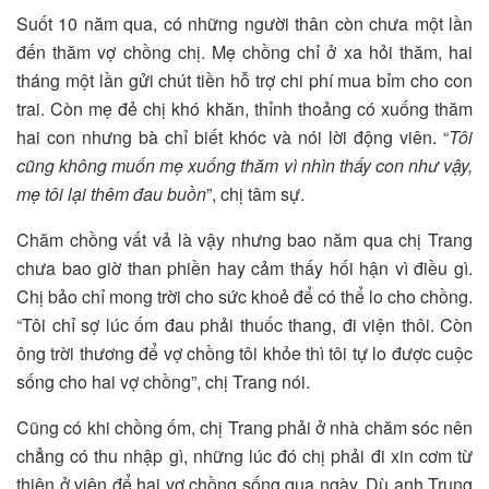
Suốt 10 năm qua, có những người thân còn chưa một lần
đến thăm vợ chồng chị. Mẹ chồng chỉ ở xa hỏi thăm, hai
tháng một lần gửi chút tiền hỗ trợ chi phí mua bỉm cho con
trai. Còn mẹ đẻ chị khó khăn, thỉnh thoảng có xuống thăm
hai con nhưng bà chỉ biết khóc và nói lời động viên. “
Tôi
cũng không muốn mẹ xuống thăm vì nhìn thấy con như vậy,
mẹ tôi lại thêm đau buồn
”, chị tâm sự.
Chăm chồng vất vả là vậy nhưng bao năm qua chị Trang
chưa bao giờ than phiền hay cảm thấy hối hận vì điều gì.
Chị bảo chỉ mong trời cho sức khoẻ để có thể lo cho chồng.
“Tôi chỉ sợ lúc ốm đau phải thuốc thang, đi viện thôi. Còn
ông trời thương để vợ chồng tôi khỏe thì tôi tự lo được cuộc
sống cho hai vợ chồng”, chị Trang nói.
Cũng có khi chồng ốm, chị Trang phải ở nhà chăm sóc nên
chẳng có thu nhập gì, những lúc đó chị phải đi xin cơm từ
thiện ở viện để hai vợ chồng sống qua ngày. Dù anh Trung