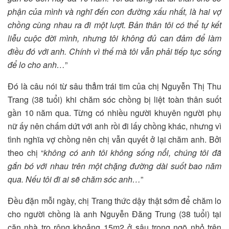
phận của mình và nghĩ đến con đường xấu nhất, là hai vợ
chồng cùng nhau ra đi một lượt. Bản thân tôi có thể tự kết
liễu cuộc đời mình, nhưng tôi không đủ can đảm để làm
điều đó với anh. Chính vì thế mà tôi vẫn phải tiếp tục sống
để lo cho anh…
”
Đó là câu nói từ sâu thẳm trái tim của chị Nguyễn Thị Thu
Trang (38 tuổi) khi chăm sóc chồng bị liệt toàn thân suốt
gần 10 năm qua. Từng có nhiều người khuyên người phụ
nữ ấy nên chấm dứt với anh rồi đi lấy chồng khác, nhưng vì
tình nghĩa vợ chồng nên chị vẫn quyết ở lại chăm anh. Bởi
theo chị “
không có anh tôi không sống nổi, chúng tôi đã
gắn bó với nhau trên một chặng đường dài suốt bao năm
qua. Nếu tôi đi ai sẽ chăm sóc anh…
”
Đều đặn mỗi ngày, chị Trang thức dậy thật sớm để chăm lo
cho người chồng là anh Nguyễn Đăng Trung (38 tuổi) tại
căn nhà trọ rộng khoảng 15m2 ở sâu trong ngõ nhỏ trên