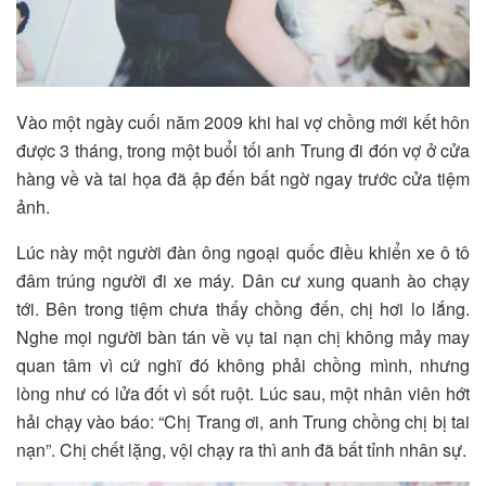
Vào một ngày cuối năm 2009 khi hai vợ chồng mới kết hôn
được 3 tháng, trong một buổi tối anh Trung đi đón vợ ở cửa
hàng về và tai họa đã ập đến bất ngờ ngay trước cửa tiệm
ảnh.
Lúc này một người đàn ông ngoại quốc điều khiển xe ô tô
đâm trúng người đi xe máy. Dân cư xung quanh ào chạy
tới. Bên trong tiệm chưa thấy chồng đến, chị hơi lo lắng.
Nghe mọi người bàn tán về vụ tai nạn chị không mảy may
quan tâm vì cứ nghĩ đó không phải chồng mình, nhưng
lòng như có lửa đốt vì sốt ruột. Lúc sau, một nhân viên hớt
hải chạy vào báo: “Chị Trang ơi, anh Trung chồng chị bị tai
nạn”. Chị chết lặng, vội chạy ra thì anh đã bất tỉnh nhân sự.