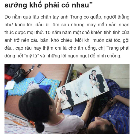
sướng khổ phải có nhau”
Do nằm quá lâu chân tay anh Trung co quắp, người thẳng
như khúc tre, đầu bị lõm sâu nhưng may mắn vẫn nhận
thức được mọi thứ. 10 năm nằm một chỗ khiến tính tình của
anh trở nên cáu bẳn, khó chiều. Mỗi khi muốn cắt tóc, gội
đầu, cạo râu hay thậm chí là cho ăn uống, chị Trang phải
dùng hết “mỹ từ” và những lời ngon ngọt để nịnh chồng.