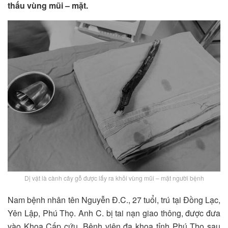
thấu vùng mũi – mặt.
Dị vật là cành cây gỗ được lấy ra khỏi vùng mũi – mặt người bệnh
Nam bệnh nhân tên Nguyễn Đ.C., 27 tuổi, trú tại Đồng Lạc,
Yên Lập, Phú Thọ. Anh C. bị tai nạn giao thông, được đưa
vào Khoa Cấp cứu, Bệnh viện đa khoa tỉnh Phú Thọ sau