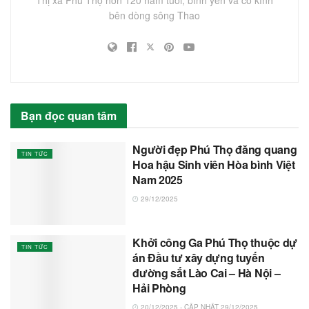
Thị xã Phú Thọ hơn 120 năm tuổi, bình yên và cổ kính
bên dòng sông Thao
Bạn đọc quan tâm
Người đẹp Phú Thọ đăng quang
TIN TỨC
Hoa hậu Sinh viên Hòa bình Việt
Nam 2025
29/12/2025
Khởi công Ga Phú Thọ thuộc dự
TIN TỨC
án Đầu tư xây dựng tuyến
đường sắt Lào Cai – Hà Nội –
Hải Phòng
20/12/2025 - CẬP NHẬT 29/12/2025