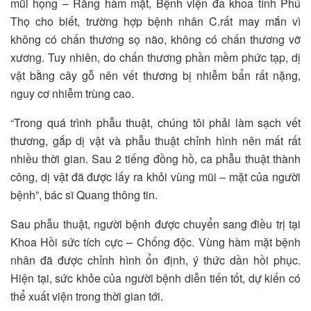
mũi họng – Răng hàm mặt, Bệnh viện đa khoa tỉnh Phú
Thọ cho biết, trường hợp bệnh nhân C.rất may mắn vì
không có chấn thương sọ não, không có chấn thương vỡ
xương. Tuy nhiên, do chấn thương phần mềm phức tạp, dị
vật bằng cây gỗ nên vết thương bị nhiễm bẩn rất nặng,
nguy cơ nhiễm trùng cao.
“Trong quá trình phẫu thuật, chúng tôi phải làm sạch vết
thương, gắp dị vật và phẫu thuật chỉnh hình nên mất rất
nhiều thời gian. Sau 2 tiếng đồng hồ, ca phẫu thuật thành
công, dị vật đã được lấy ra khỏi vùng mũi – mặt của người
bệnh”, bác sĩ Quang thông tin.
Sau phẫu thuật, người bệnh được chuyển sang điều trị tại
Khoa Hồi sức tích cực – Chống độc. Vùng hàm mặt bệnh
nhân đã được chỉnh hình ổn định, ý thức dần hồi phục.
Hiện tại, sức khỏe của người bệnh diễn tiến tốt, dự kiến có
thể xuất viện trong thời gian tới.