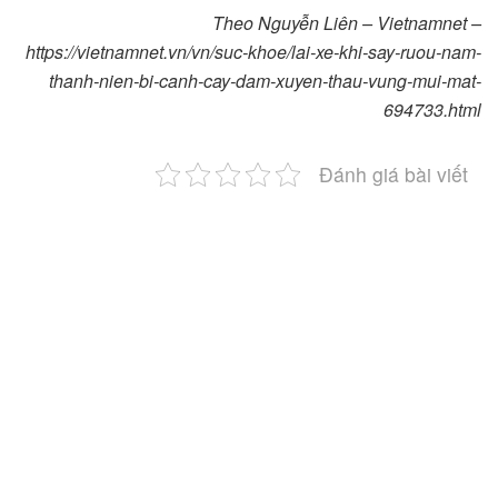
Theo Nguyễn Liên – Vietnamnet –
https://vietnamnet.vn/vn/suc-khoe/lai-xe-khi-say-ruou-nam-
thanh-nien-bi-canh-cay-dam-xuyen-thau-vung-mui-mat-
694733.html
Đánh giá bài viết