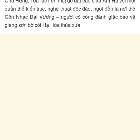
Chu Hưng. Tọa lạc trên một gò đất cao ở xã Ấm Hạ với một
quần thể kiến trúc, nghệ thuật độc đáo, ngôi đền là nơi thờ
Côn Nhạc Đại Vương – người có công đánh giặc bảo vệ
giang sơn bờ cõi Hạ Hòa thủa xưa.