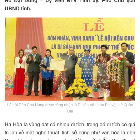
Hồ Đại Dũng – Uỷ viên BTV Tỉnh ủy, Phó Chủ tịch
UBND tỉnh.
Lễ hội Đền Chu Hưng được công nhận là Di sản Văn hóa Phi vật thể Quốc
Gia
Hạ Hòa là vùng đất có nhiều di tích, trong đó di tích có giá
trị lớn về mặt nghệ thuật, lịch sử cũng như văn hóa là đền