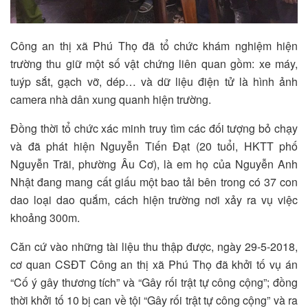
Công an thị xã Phú Thọ đã tổ chức khám nghiệm hiện
trường thu giữ một số vật chứng liên quan gồm: xe máy,
tuýp sắt, gạch vỡ, dép… và dữ liệu điện tử là hình ảnh
camera nhà dân xung quanh hiện trường.
Đồng thời tổ chức xác minh truy tìm các đối tượng bỏ chạy
và đã phát hiện Nguyễn Tiến Đạt (20 tuổi, HKTT phố
Nguyễn Trãi, phường Âu Cơ), là em họ của Nguyễn Anh
Nhật đang mang cất giấu một bao tải bên trong có 37 con
dao loại dao quắm, cách hiện trường nơi xảy ra vụ việc
khoảng 300m.
Căn cứ vào những tài liệu thu thập được, ngày 29-5-2018,
cơ quan CSĐT Công an thị xã Phú Thọ đã khởi tố vụ án
“Cố ý gây thương tích” và “Gây rối trật tự công cộng”; đồng
thời khởi tố 10 bị can về tội “Gây rối trật tự công cộng” và ra