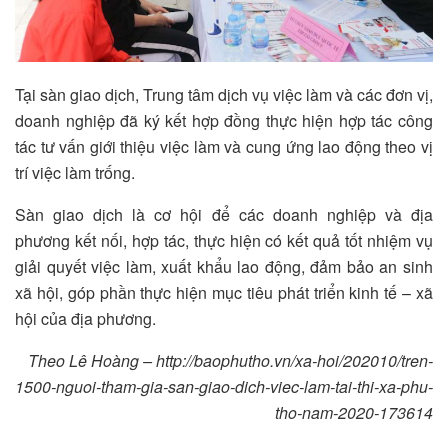
Tại sàn giao dịch, Trung tâm dịch vụ việc làm và các đơn vị,
doanh nghiệp đã ký kết hợp đồng thực hiện hợp tác công
tác tư vấn giới thiệu việc làm và cung ứng lao động theo vị
trí việc làm trống.
Sàn giao dịch là cơ hội để các doanh nghiệp và địa
phương kết nối, hợp tác, thực hiện có kết quả tốt nhiệm vụ
giải quyết việc làm, xuất khẩu lao động, đảm bảo an sinh
xã hội, góp phần thực hiện mục tiêu phát triển kinh tế – xã
hội của địa phương.
Theo Lê Hoàng – http://baophutho.vn/xa-hoi/202010/tren-
1500-nguoi-tham-gia-san-giao-dich-viec-lam-tai-thi-xa-phu-
tho-nam-2020-173614