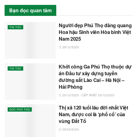
Bạn đọc quan tâm
Người đẹp Phú Thọ đăng quang
TIN TỨC
Hoa hậu Sinh viên Hòa bình Việt
Nam 2025
29/12/2025
Khởi công Ga Phú Thọ thuộc dự
TIN TỨC
án Đầu tư xây dựng tuyến
đường sắt Lào Cai – Hà Nội –
Hải Phòng
20/12/2025 - CẬP NHẬT 29/12/2025
Thị xã 120 tuổi lâu đời nhất Việt
GÓC PHÚ THỌ
Nam, được coi là ‘phố cổ’ của
vùng Đất Tổ
09/05/2024