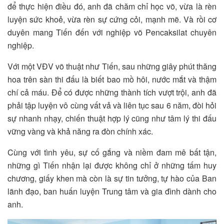
để thực hiện điều đó, anh đã chăm chỉ học võ, vừa là rèn
luyện sức khoẻ, vừa rèn sự cứng cỏi, mạnh mẽ. Và rồi cơ
duyên mang Tiến đến với nghiệp võ Pencaksilat chuyên
nghiệp.
Với một VĐV võ thuật như Tiến, sau những giây phút thăng
hoa trên sàn thi đấu là biết bao mồ hôi, nước mắt và thậm
chí cả máu. Để có được những thành tích vượt trội, anh đã
phải tập luyện vô cùng vất vả và liên tục sau 6 năm, đòi hỏi
sự nhanh nhạy, chiến thuật hợp lý cũng như tâm lý thi đấu
vững vàng và khả năng ra đòn chính xác.
Cùng với tình yêu, sự cố gắng và niềm đam mê bất tận,
những gì Tiến nhận lại được không chỉ ở những tấm huy
chương, giấy khen mà còn là sự tin tưởng, tự hào của Ban
lãnh đạo, ban huấn luyện Trung tâm và gia đình dành cho
anh.