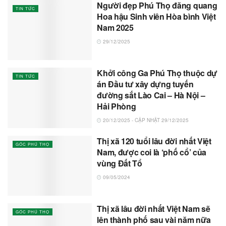
Người đẹp Phú Thọ đăng quang
TIN TỨC
Hoa hậu Sinh viên Hòa bình Việt
Nam 2025
29/12/2025
Khởi công Ga Phú Thọ thuộc dự
TIN TỨC
án Đầu tư xây dựng tuyến
đường sắt Lào Cai – Hà Nội –
Hải Phòng
20/12/2025 - CẬP NHẬT 29/12/2025
Thị xã 120 tuổi lâu đời nhất Việt
GÓC PHÚ THỌ
Nam, được coi là ‘phố cổ’ của
vùng Đất Tổ
09/05/2024
Thị xã lâu đời nhất Việt Nam sẽ
GÓC PHÚ THỌ
lên thành phố sau vài năm nữa