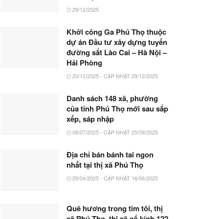
29/12/2025
Khởi công Ga Phú Thọ thuộc
dự án Đầu tư xây dựng tuyến
đường sắt Lào Cai – Hà Nội –
Hải Phòng
20/12/2025 - CẬP NHẬT 29/12/2025
Danh sách 148 xã, phường
của tỉnh Phú Thọ mới sau sắp
xếp, sáp nhập
08/07/2025 - CẬP NHẬT 25/09/2025
Địa chỉ bán bánh tai ngon
nhất tại thị xã Phú Thọ
29/04/2025 - CẬP NHẬT 16/06/2025
Quê hương trong tim tôi, thị
xã Phú Thọ, thị xã cổ kính 122