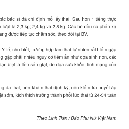
các bác sĩ đã chỉ định mổ lấy thai. Sau hơn 1 tiếng thực
n lượt là 2,3 kg; 2,4 kg và 2,8 kg. Các bé đều có phản xạ
đang được tiếp tục chăm sóc, theo dõi tại BV.
tế, cho biết, trường hợp tam thai tự nhiên rất hiếm gặp
ường gặp phải nhiều nguy cơ tiềm ẩn như dọa sinh non, các
đặc biệt là tiền sản giật, đe dọa sức khỏe, tính mạng của
g đa thai, nên khám thai định kỳ, nên kiểm tra huyết áp
ật sớm, kích thích trưởng thành phổi lúc thai từ 24-34 tuần
Theo Linh Trần / Báo Phụ Nữ Việt Nam