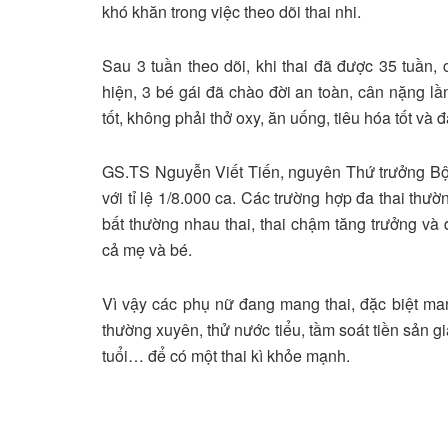
khó khăn trong việc theo dõi thai nhi.
Sau 3 tuần theo dõi, khi thai đã được 35 tuần, 
hiện, 3 bé gái đã chào đời an toàn, cân nặng lầ
tốt, không phải thở oxy, ăn uống, tiêu hóa tốt và 
GS.TS Nguyễn Viết Tiến, nguyên Thứ trưởng Bộ Y 
với tỉ lệ 1/8.000 ca. Các trường hợp đa thai th
bất thường nhau thai, thai chậm tăng trưởng và 
cả mẹ và bé.
Vì vậy các phụ nữ đang mang thai, đặc biệt man
thường xuyên, thử nước tiểu, tầm soát tiền sản gi
tuổi… để có một thai kì khỏe mạnh.