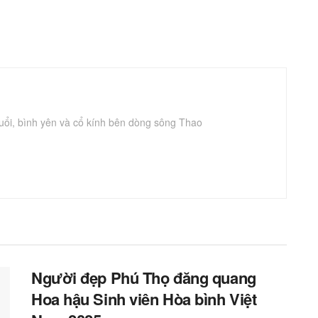
uổi, bình yên và cổ kính bên dòng sông Thao
Người đẹp Phú Thọ đăng quang
Hoa hậu Sinh viên Hòa bình Việt