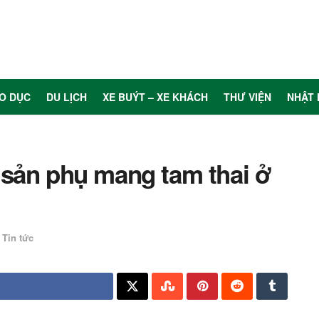
O DỤC
DU LỊCH
XE BUÝT – XE KHÁCH
THƯ VIỆN
NHẬT 
 sản phụ mang tam thai ở
Tin tức